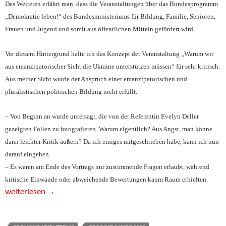
Des Weiteren erfährt man, dass die Veranstaltungen über das Bundesprogramm
„Demokratie leben!“ des Bundesministeriums für Bildung, Familie, Senioren,
Frauen und Jugend und somit aus öffentlichen Mitteln gefördert wird.
Vor diesem Hintergrund halte ich das Konzept der Veranstaltung „Warum wir
aus emanzipatorischer Sicht die Ukraine unterstützen müssen“ für sehr kritisch.
Aus meiner Sicht wurde der Anspruch einer emanzipatorischen und
pluralistischen politischen Bildung nicht erfüllt:
– Von Beginn an wurde untersagt, die von der Referentin Evelyn Deller
gezeigten Folien zu fotografieren. Warum eigentlich? Aus Angst, man könne
dann leichter Kritik äußern? Da ich einiges mitgeschrieben habe, kann ich nun
darauf eingehen.
– Es waren am Ende des Vortrags nur zustimmende Fragen erlaubt, während
kritische Einwände oder abweichende Bewertungen kaum Raum erhielten.
„Demokratie leben!“ – Wie mit Steuermitteln Meinungsvielfalt 
weiterlesen
→