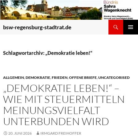
Zum
Inhalt
springen
Suchen
bsw-regensburg-stadtrat.de
PRIMÄR
MENÜ
Schlagwortarchiv: „Demokratie leben!“
ALLGEMEIN
,
DEMOKRATIE
,
FRIEDEN
,
OFFENE BRIEFE
,
UNCATEGORISED
„DEMOKRATIE LEBEN!“ –
WIE MIT STEUERMITTELN
MEINUNGSVIELFALT
UNTERBUNDEN WIRD
20. JUNI 2026
IRMGARD FREIHOFFER