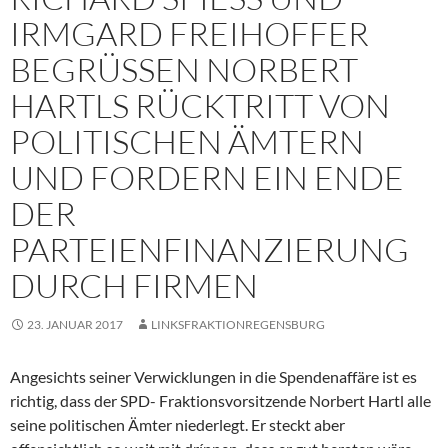
RMGARD FREIHOFFER B
EGRÜSSEN NORBERT HA
RTLS RÜCKTRITT VON PO
LITISCHEN ÄMTERN UN
D FORDERN EIN ENDE DE
R PA
RTEIENFINANZIERUNG DU
RCH FIRMEN
23. JANUAR 2017
LINKSFRAKTIONREGENSBURG
Angesichts seiner Verwicklungen in die Spendenaffäre ist es
richtig, dass der SPD- Fraktionsvorsitzende Norbert Hartl alle
seine politischen Ämter niederlegt. Er steckt aber