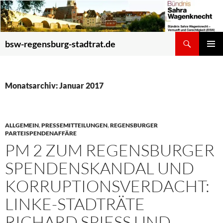
Zum
Inhalt
springen
Suchen
bsw-regensburg-stadtrat.de
PRIMÄR
MENÜ
Monatsarchiv: Januar 2017
ALLGEMEIN
,
PRESSEMITTEILUNGEN
,
REGENSBURGER
PARTEISPENDENAFFÄRE
PM 2 ZUM REGENSBURGER
SPENDENSKANDAL UND
KORRUPTIONSVERDACHT:
LINKE-STADTRÄTE
RICHARD SPIESS UND I