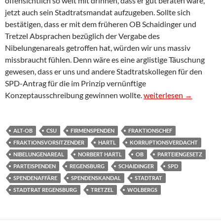
offensichtlich so weit mit drínnen, dass er gut beraten wäre,
jetzt auch sein Stadtratsmandat aufzugeben. Sollte sich
bestätigen, dass er mit dem früheren OB Schaidinger und
Tretzel Absprachen bezüglich der Vergabe des
Nibelungenareals getroffen hat, würden wir uns massiv
missbraucht fühlen. Denn wäre es eine arglistige Täuschung
gewesen, dass er uns und andere Stadtratskollegen für den
SPD-Antrag für die im Prinzip vernünftige
PM 2 zum Regensburger
Konzeptausschreibung gewinnen wollte.
weiterlesen
→
ALT-OB
CSU
FIRMENSPENDEN
FRAKTIONSCHEF
FRAKTIONSVORSITZENDER
HARTL
KORRUPTIONSVERDACHT
NIBELUNGENAREAL
NORBERT HARTL
OB
PARTEIENGESETZ
PARTEISPENDEN
REGENSBURG
SCHAIDINGER
SPD
SPENDENAFFÄRE
SPENDENSKANDAL
STADTRAT
STADTRAT REGENSBURG
TRETZEL
WOLBERGS