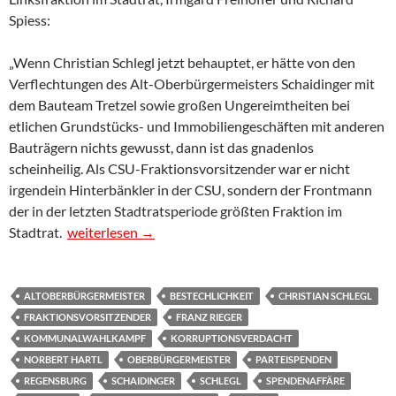
Spiess:
„Wenn Christian Schlegl jetzt behauptet, er hätte von den
Verflechtungen des Alt-Oberbürgermeisters Schaidinger mit
dem Bauteam Tretzel sowie großen Ungereimtheiten bei
etlichen Grundstücks- und Immobiliengeschäften mit anderen
Bauträgern nichts gewusst, dann ist das gnadenlos
scheinheilig. Als CSU-Fraktionsvorsitzender war er nicht
irgendein Hinterbänkler in der CSU, sondern der Frontmann
der in der letzten Stadtratsperiode größten Fraktion im
PM 1 zum Regensburger Spendenskandal und Korruption
Stadtrat.
weiterlesen
→
ALTOBERBÜRGERMEISTER
BESTECHLICHKEIT
CHRISTIAN SCHLEGL
FRAKTIONSVORSITZENDER
FRANZ RIEGER
KOMMUNALWAHLKAMPF
KORRUPTIONSVERDACHT
NORBERT HARTL
OBERBÜRGERMEISTER
PARTEISPENDEN
REGENSBURG
SCHAIDINGER
SCHLEGL
SPENDENAFFÄRE