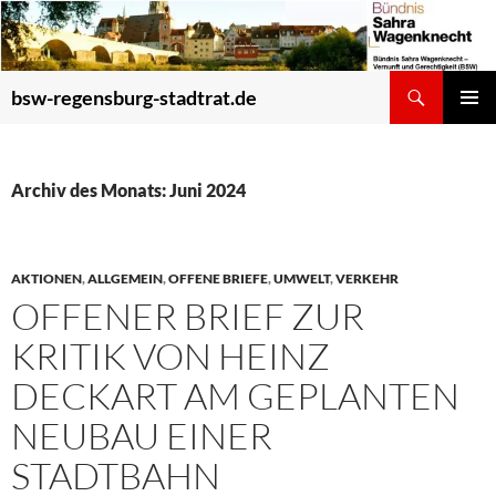
Zum
Inhalt
springen
Suchen
bsw-regensburg-stadtrat.de
PRIMÄR
MENÜ
Archiv des Monats: Juni 2024
AKTIONEN
,
ALLGEMEIN
,
OFFENE BRIEFE
,
UMWELT
,
VERKEHR
OFFENER BRIEF ZUR
KRITIK VON HEINZ
DECKART AM GEPLANTEN
NEUBAU EINER
STADTBAHN