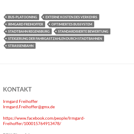
BUS-PLATOONING
EXTERNE KOSTEN DES VERKEHRS
IRMGARD FREIHOFFER
OPTIMIERTES BUSSYSTEM
STADTBAHN REGENSBURG
STANDARDISIERTE BEWERTUNG
STEIGERUNG DER FAHRGASTZAHLEN DURCH STADTBAHNEN
STRASSENBAHN
KONTAKT
Irmgard Freihoffer
Irmgard.Freihoffer@gmx.de
https://www.facebook.com/people/Irmgard-
Freihoffer/100015764913478/