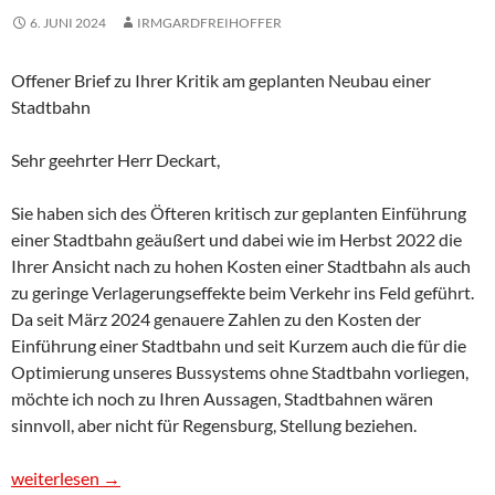
6. JUNI 2024
IRMGARDFREIHOFFER
Offener Brief zu Ihrer Kritik am geplanten Neubau einer
Stadtbahn
Sehr geehrter Herr Deckart,
Sie haben sich des Öfteren kritisch zur geplanten Einführung
einer Stadtbahn geäußert und dabei wie im Herbst 2022 die
Ihrer Ansicht nach zu hohen Kosten einer Stadtbahn als auch
zu geringe Verlagerungseffekte beim Verkehr ins Feld geführt.
Da seit März 2024 genauere Zahlen zu den Kosten der
Einführung einer Stadtbahn und seit Kurzem auch die für die
Optimierung unseres Bussystems ohne Stadtbahn vorliegen,
möchte ich noch zu Ihren Aussagen, Stadtbahnen wären
sinnvoll, aber nicht für Regensburg, Stellung beziehen.
Offener Brief zur Kritik von Heinz Deckart am geplanten Neuba
weiterlesen
→