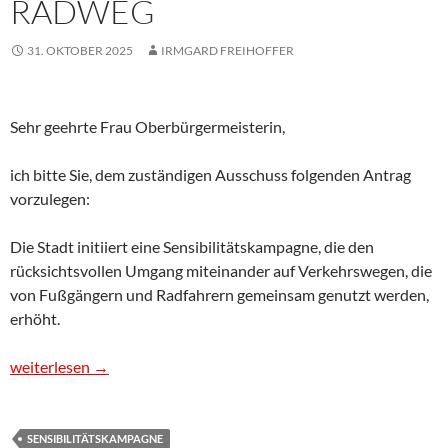
ADWEG
31. OKTOBER 2025
IRMGARD FREIHOFFER
Sehr geehrte Frau Oberbürgermeisterin,
ich bitte Sie, dem zuständigen Ausschuss folgenden Antrag
vorzulegen:
Die Stadt initiiert eine Sensibilitätskampagne, die den
rücksichtsvollen Umgang miteinander auf Verkehrswegen, die
von Fußgängern und Radfahrern gemeinsam genutzt werden,
erhöht.
Antrag: Sensibilitätskampagne für ein rücksichtsvolles Mitei
weiterlesen
→
SENSIBILITÄTSKAMPAGNE