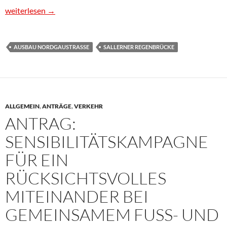
Ergänzungsantrag zu meinem Antrag vom 04.10.25 (Pläne für die
weiterlesen
→
AUSBAU NORDGAUSTRASSE
SALLERNER REGENBRÜCKE
ALLGEMEIN
,
ANTRÄGE
,
VERKEHR
ANTRAG:
SENSIBILITÄTSKAMPAGNE
FÜR EIN
RÜCKSICHTSVOLLES
MITEINANDER BEI
GEMEINSAMEM FUSS- UND R