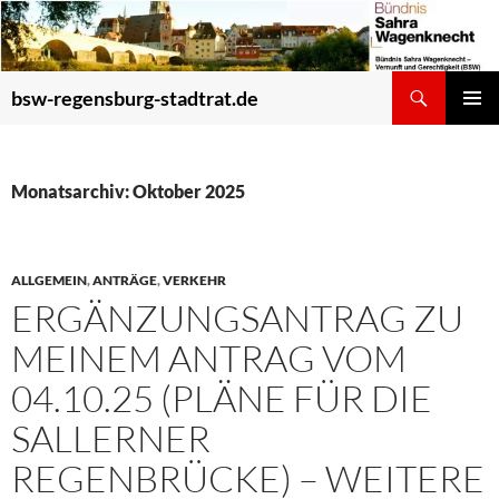
Zum
Inhalt
springen
Suchen
bsw-regensburg-stadtrat.de
PRIMÄR
MENÜ
Monatsarchiv: Oktober 2025
ALLGEMEIN
,
ANTRÄGE
,
VERKEHR
ERGÄNZUNGSANTRAG ZU
MEINEM ANTRAG VOM
04.10.25 (PLÄNE FÜR DIE
SALLERNER
REGENBRÜCKE) – WEITERE