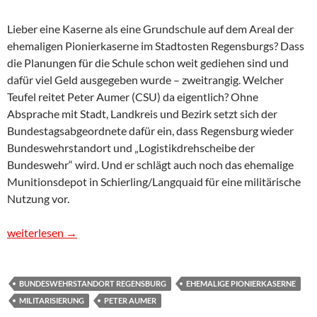
Lieber eine Kaserne als eine Grundschule auf dem Areal der
ehemaligen Pionierkaserne im Stadtosten Regensburgs? Dass
die Planungen für die Schule schon weit gediehen sind und
dafür viel Geld ausgegeben wurde – zweitrangig. Welcher
Teufel reitet Peter Aumer (CSU) da eigentlich? Ohne
Absprache mit Stadt, Landkreis und Bezirk setzt sich der
Bundestagsabgeordnete dafür ein, dass Regensburg wieder
Bundeswehrstandort und „Logistikdrehscheibe der
Bundeswehr“ wird. Und er schlägt auch noch das ehemalige
Munitionsdepot in Schierling/Langquaid für eine militärische
Nutzung vor.
Pressemitteilung: Militärkaserne statt Grundschule? BSW-Stadt
weiterlesen
→
BUNDESWEHRSTANDORT REGENSBURG
EHEMALIGE PIONIERKASERNE
MILITARISIERUNG
PETER AUMER