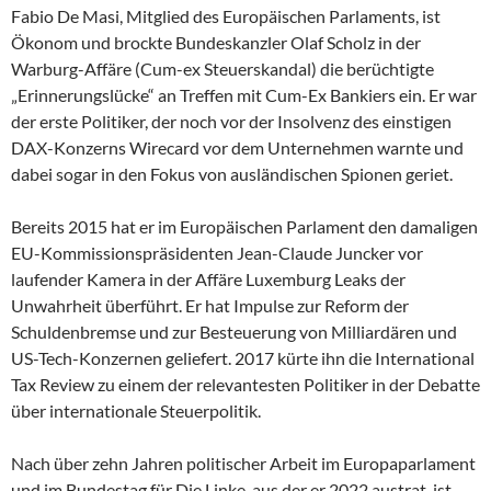
Fabio De Masi, Mitglied des Europäischen Parlaments, ist
Ökonom und brockte Bundeskanzler Olaf Scholz in der
Warburg-Affäre (Cum-ex Steuerskandal) die berüchtigte
„Erinnerungslücke“ an Treffen mit Cum-Ex Bankiers ein. Er war
der erste Politiker, der noch vor der Insolvenz des einstigen
DAX-Konzerns Wirecard vor dem Unternehmen warnte und
dabei sogar in den Fokus von ausländischen Spionen geriet.
Bereits 2015 hat er im Europäischen Parlament den damaligen
EU-Kommissionspräsidenten Jean-Claude Juncker vor
laufender Kamera in der Affäre Luxemburg Leaks der
Unwahrheit überführt. Er hat Impulse zur Reform der
Schuldenbremse und zur Besteuerung von Milliardären und
US-Tech-Konzernen geliefert. 2017 kürte ihn die International
Tax Review zu einem der relevantesten Politiker in der Debatte
über internationale Steuerpolitik.
Nach über zehn Jahren politischer Arbeit im Europaparlament
und im Bundestag für Die Linke, aus der er 2022 austrat, ist