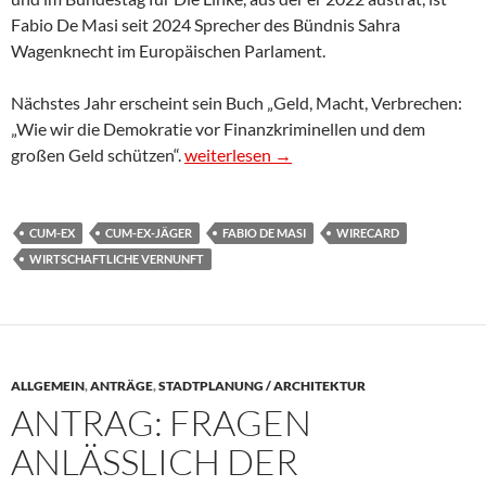
Fabio De Masi seit 2024 Sprecher des Bündnis Sahra
Wagenknecht im Europäischen Parlament.
Nächstes Jahr erscheint sein Buch „Geld, Macht, Verbrechen:
„Wie wir die Demokratie vor Finanzkriminellen und dem
Cum-Ex-„Jäger“ Fabio De Masi:
großen Geld schützen“.
weiterlesen
→
CUM-EX
CUM-EX-JÄGER
FABIO DE MASI
WIRECARD
WIRTSCHAFTLICHE VERNUNFT
ALLGEMEIN
,
ANTRÄGE
,
STADTPLANUNG / ARCHITEKTUR
ANTRAG: FRAGEN
ANLÄSSLICH DER