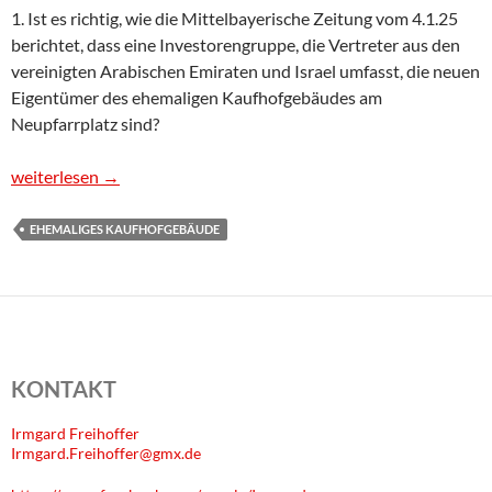
1. Ist es richtig, wie die Mittelbayerische Zeitung vom 4.1.25
berichtet, dass eine Investorengruppe, die Vertreter aus den
vereinigten Arabischen Emiraten und Israel umfasst, die neuen
Eigentümer des ehemaligen Kaufhofgebäudes am
Neupfarrplatz sind?
Antrag: Fragen anlässlich der Berichterstattung in der MZ vo
weiterlesen
→
EHEMALIGES KAUFHOFGEBÄUDE
KONTAKT
Irmgard Freihoffer
Irmgard.Freihoffer@gmx.de