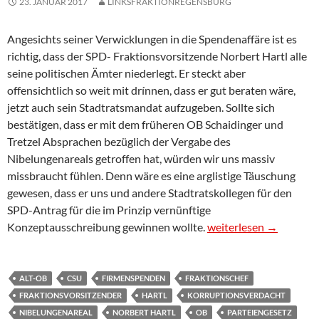
23. JANUAR 2017
LINKSFRAKTIONREGENSBURG
Angesichts seiner Verwicklungen in die Spendenaffäre ist es
richtig, dass der SPD- Fraktionsvorsitzende Norbert Hartl alle
seine politischen Ämter niederlegt. Er steckt aber
offensichtlich so weit mit drínnen, dass er gut beraten wäre,
jetzt auch sein Stadtratsmandat aufzugeben. Sollte sich
bestätigen, dass er mit dem früheren OB Schaidinger und
Tretzel Absprachen bezüglich der Vergabe des
Nibelungenareals getroffen hat, würden wir uns massiv
missbraucht fühlen. Denn wäre es eine arglistige Täuschung
gewesen, dass er uns und andere Stadtratskollegen für den
SPD-Antrag für die im Prinzip vernünftige
PM 2 zum Regensburger
Konzeptausschreibung gewinnen wollte.
weiterlesen
→
ALT-OB
CSU
FIRMENSPENDEN
FRAKTIONSCHEF
FRAKTIONSVORSITZENDER
HARTL
KORRUPTIONSVERDACHT
NIBELUNGENAREAL
NORBERT HARTL
OB
PARTEIENGESETZ