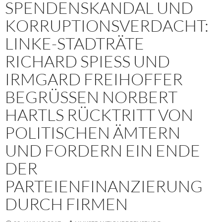
SPENDENSKANDAL UND
KORRUPTIONSVERDACHT:
LINKE-STADTRÄTE
RICHARD SPIESS UND I
RMGARD FREIHOFFER B
EGRÜSSEN NORBERT HA
RTLS RÜCKTRITT VON PO
LITISCHEN ÄMTERN UN
D FORDERN EIN ENDE DE
R PA
RTEIENFINANZIERUNG DU
RCH FIRMEN