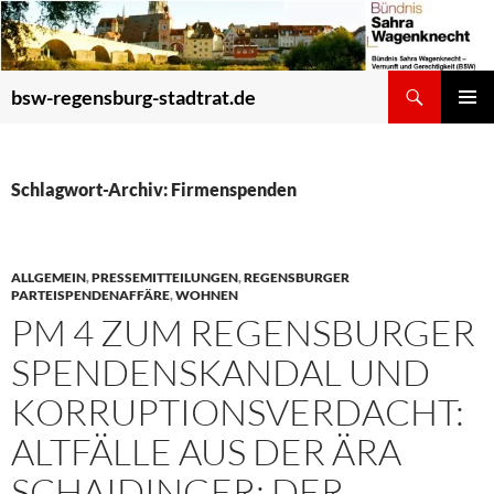
Zum
Inhalt
springen
Suchen
bsw-regensburg-stadtrat.de
PRIMÄR
MENÜ
Schlagwort-Archiv: Firmenspenden
ALLGEMEIN
,
PRESSEMITTEILUNGEN
,
REGENSBURGER
PARTEISPENDENAFFÄRE
,
WOHNEN
PM 4 ZUM REGENSBURGER
SPENDENSKANDAL UND
KORRUPTIONSVERDACHT:
ALTFÄLLE AUS DER ÄRA
SCHAIDINGER: DER