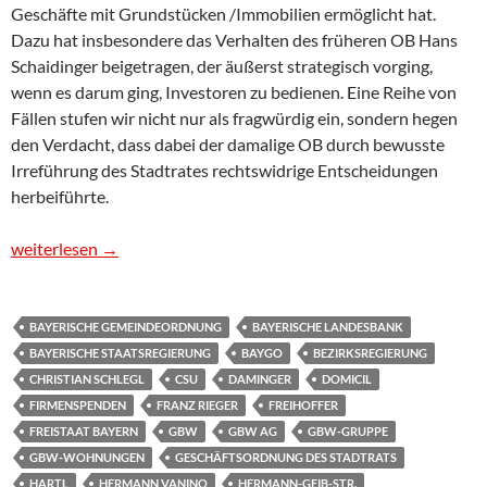
Geschäfte mit Grundstücken /Immobilien ermöglicht hat.
Dazu hat insbesondere das Verhalten des früheren OB Hans
Schaidinger beigetragen, der äußerst strategisch vorging,
wenn es darum ging, Investoren zu bedienen. Eine Reihe von
Fällen stufen wir nicht nur als fragwürdig ein, sondern hegen
den Verdacht, dass dabei der damalige OB durch bewusste
Irreführung des Stadtrates rechtswidrige Entscheidungen
herbeiführte.
PM 4 zum Regensburger Spendenskandal und Korruptionsverdacht
weiterlesen
→
BAYERISCHE GEMEINDEORDNUNG
BAYERISCHE LANDESBANK
BAYERISCHE STAATSREGIERUNG
BAYGO
BEZIRKSREGIERUNG
CHRISTIAN SCHLEGL
CSU
DAMINGER
DOMICIL
FIRMENSPENDEN
FRANZ RIEGER
FREIHOFFER
FREISTAAT BAYERN
GBW
GBW AG
GBW-GRUPPE
GBW-WOHNUNGEN
GESCHÄFTSORDNUNG DES STADTRATS
HARTL
HERMANN VANINO
HERMANN-GEIB-STR.