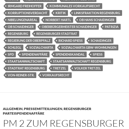
IRMGARD FREIHOFFER
KOMMUNALES VORKAUFSRECHT
KORRUPTIONSVERDACHT
KRITIK
LINKSFRAKTION REGENSBURG
NIBELUNGENAREAL
NORBERT HARTL
OB HANS SCHAIDINGER
OB SCHAIDINGER
OBERBÜRGERMEISTER SCHAIDINGER
PATRIZIA
REGENSBURG
REGENSBURGER STADTRAT
REGIERUNG DER OBERPFALZ
RICHARD SPIESS
SCHAIDINGER
SCHLEGL
SOZIALCHARTA
SOZIALCHARTA GBW-WOHNUNGEN
SPD
SPENDENAFFÄRE
SPENDENSKANDAL
SPIESS
STAATSANWALTSCHAFT
STAATSANWALTSCHAFT REGENSBURG
STADTRAT REGENSBURG
TRETZEL
VOLKER TRETZEL
VON-REINER-STR.
VORKAUFSRECHT
ALLGEMEIN
,
PRESSEMITTEILUNGEN
,
REGENSBURGER
PARTEISPENDENAFFÄRE
PM 2 ZUM REGENSBURGER