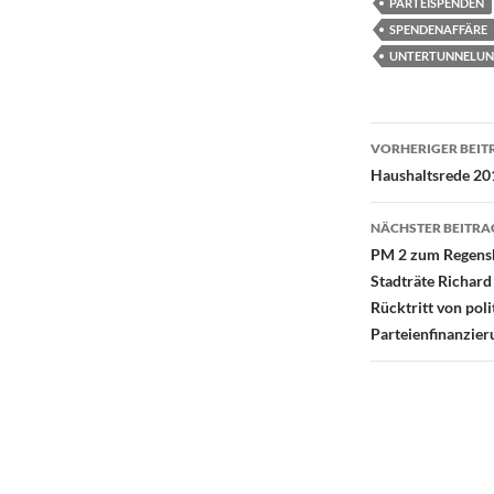
PARTEISPENDEN
SPENDENAFFÄRE
UNTERTUNNELU
Beitragsn
VORHERIGER BEIT
Haushaltsrede 20
NÄCHSTER BEITRA
PM 2 zum Regensb
Stadträte Richard
Rücktritt von pol
Parteienfinanzie