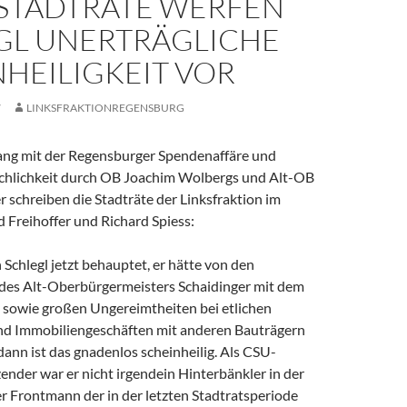
-STADTRÄTE WERFEN
GL UNERTRÄGLICHE
HEILIGKEIT VOR
7
LINKSFRAKTIONREGENSBURG
g mit der Regensburger Spendenaffäre und
chlichkeit durch OB Joachim Wolbergs und Alt-OB
 schreiben die Stadträte der Linksfraktion im
d Freihoffer und Richard Spiess:
Schlegl jetzt behauptet, er hätte von den
des Alt-Oberbürgermeisters Schaidinger mit dem
 sowie großen Ungereimtheiten bei etlichen
d Immobiliengeschäften mit anderen Bauträgern
dann ist das gnadenlos scheinheilig. Als CSU-
ender war er nicht irgendein Hinterbänkler in der
r Frontmann der in der letzten Stadtratsperiode