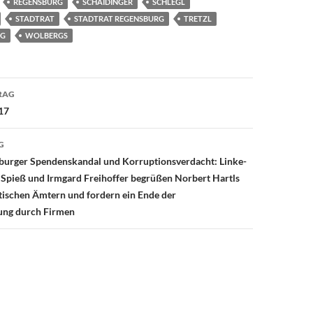
REGENSBURG
SCHAIDINGER
SCHLEGL
STADTRAT
STADTRAT REGENSBURG
TRETZL
NG
WOLBERGS
avigation
RAG
17
G
urger Spendenskandal und Korruptionsverdacht: Linke-
 Spieß und Irmgard Freihoffer begrüßen Norbert Hartls
itischen Ämtern und fordern ein Ende der
rung durch Firmen