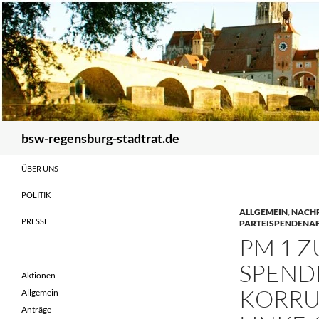
Zum
Inhalt
springen
Suchen
bsw-regensburg-stadtrat.de
ÜBER UNS
POLITIK
ALLGEMEIN
,
NACH
PRESSE
PARTEISPENDENA
PM 1 
SPEND
Aktionen
KORRU
Allgemein
Anträge