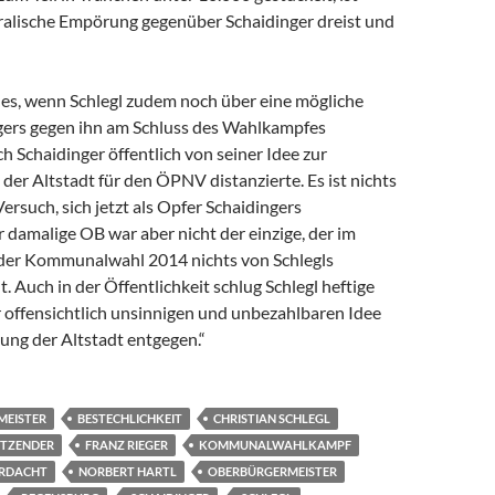
oralische Empörung gegenüber Schaidinger dreist und
t es, wenn Schlegl zudem noch über eine mögliche
ngers gegen ihn am Schluss des Wahlkampfes
ich Schaidinger öffentlich von seiner Idee zur
er Altstadt für den ÖPNV distanzierte. Es ist nichts
Versuch, sich jetzt als Opfer Schaidingers
r damalige OB war aber nicht der einzige, der im
der Kommunalwahl 2014 nichts von Schlegls
t. Auch in der Öffentlichkeit schlug Schlegl heftige
r offensichtlich unsinnigen und unbezahlbaren Idee
ung der Altstadt entgegen.“
MEISTER
BESTECHLICHKEIT
CHRISTIAN SCHLEGL
ITZENDER
FRANZ RIEGER
KOMMUNALWAHLKAMPF
RDACHT
NORBERT HARTL
OBERBÜRGERMEISTER