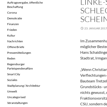
LINKE
Auftragsvergabe, öffentliche
Beschaffung
SCHLE
Corona
SCHEIN
Demokratie
Finanzen
23. JANUAR 201
Frieden
Kultur
Im Zusammenhan
Nachrichten
möglicher Beste
Offene Briefe
Hans Schaidinger
Pressemitteilungen
Stadtrat, Irmgar
Reden
Regensburger
Parteispendenaffäre
„Wenn Christian 
Smart City
Verflechtungen 
Soziales
Bauteam Tretzel
Stadtplanung / Architektur
Grundstücks- un
Umwelt
nichts gewusst, 
Uncategorised
Fraktionsvorsitz
Veranstaltungen
CSU, sondern de