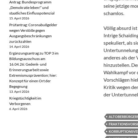
Antrag: Bundesprogramm
seine jetzige m
„Demokratie leben!“ und
schamlos.
staatliches Einflusspotenzial
15. April 2026
Prüfantrag: Coronabußgelder
Völlig absurd is
wegen Verstöße gegen
Intrige Schaidi
Ausgangsbeschränkungen
zurückzahlen
spekuliert, als s
14. April 2026
Untertunnelung d
Ergänzungsantrag zu TOP 3 im
anderes als der 
Bildungsausschuss am
16.04.26: Gedenk- und
hinzustellen. De
Erinnerungsarbeit sowie
Wahlkampf vor 
Extremismusprävention; hier:
Vorschlägen hiel
Konzept für einen Ort der
Begegnung
Kritik wegen de
13. April 2026
der Untertunnel
Kriegstüchtigkeit im
Verborgenen
6. April 2026
ALTOBERBÜRGER
FRAKTIONSVORS
KORRUPTIONSVE