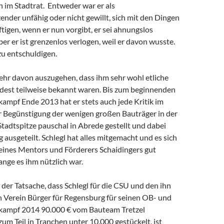
n im Stadtrat.
Entweder war er als
ender unfähig oder nicht gewillt, sich mit den Dingen
tigen, wenn er nun vorgibt, er sei ahnungslos
er er ist grenzenlos verlogen, weil er davon wusste.
 zu entschuldigen.
mehr davon auszugehen, dass ihm sehr wohl etliche
est teilweise bekannt waren. Bis zum beginnenden
pf Ende 2013 hat er stets auch jede Kritik im
er Begünstigung der wenigen großen Bauträger in der
Stadtspitze pauschal in Abrede gestellt und dabei
g ausgeteilt. Schlegl hat alles mitgemacht und es sich
eines Mentors und Förderers Schaidingers gut
lange es ihm nützlich war.
der Tatsache, dass Schlegl für die CSU und den ihn
 Verein Bürger für Regensburg für seinen OB- und
mpf 2014 90.000 € vom Bauteam Tretzel
m Teil in Tranchen unter 10.000 gestückelt, ist