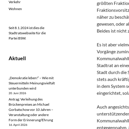
Verkehr
größten Fraktio
Wohnen
Fraktionsvorsitz
näher zu beschäf
gewesen, oder ab
Seit 8.1.2024 ist dies die
Beides ist nicht
Stadtratswebseite für die
Partei BSW.
Es ist aber viel
Vorgänge zumind
Aktuell
Kommunalwahlkam
Stadtrat an ein
Stadt durch die 
„Demokratie leben!“ – Wie mit
stets auch kräfti
Steuermitteln Meinungsvielfalt
in dem System s
unterbunden wird
eingerichtet, so
20. Juni 2026
Antrag: Verleihung des
Brückenpreises an Michael
Auch angesichts 
Gorbatschow vor 10 Jahren –
unterstützenden
Veranstaltung oder andere
Form der Erinnerung/Ehrung
Kommunalwahlka
16. April 2026
entgegennahm, zu