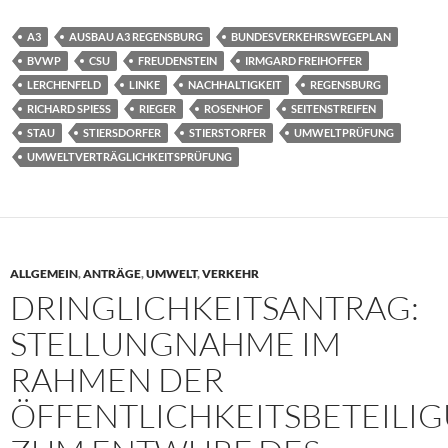
A3
AUSBAU A3 REGENSBURG
BUNDESVERKEHRSWEGEPLAN
BVWP
CSU
FREUDENSTEIN
IRMGARD FREIHOFFER
LERCHENFELD
LINKE
NACHHALTIGKEIT
REGENSBURG
RICHARD SPIESS
RIEGER
ROSENHOF
SEITENSTREIFEN
STAU
STIERSDORFER
STIERSTORFER
UMWELTPRÜFUNG
UMWELTVERTRÄGLICHKEITSPRÜFUNG
ALLGEMEIN
,
ANTRÄGE
,
UMWELT
,
VERKEHR
DRINGLICHKEITSANTRAG:
STELLUNGNAHME IM
RAHMEN DER
ÖFFENTLICHKEITSBETEILI