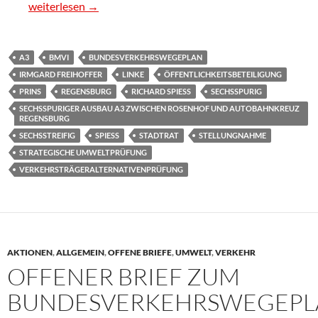
Stellungnahme zum Bundesverkehrswegeplan am 02.05.20
weiterlesen
→
A3
BMVI
BUNDESVERKEHRSWEGEPLAN
IRMGARD FREIHOFFER
LINKE
ÖFFENTLICHKEITSBETEILIGUNG
PRINS
REGENSBURG
RICHARD SPIESS
SECHSSPURIG
SECHSSPURIGER AUSBAU A3 ZWISCHEN ROSENHOF UND AUTOBAHNKREUZ
REGENSBURG
SECHSSTREIFIG
SPIESS
STADTRAT
STELLUNGNAHME
STRATEGISCHE UMWELTPRÜFUNG
VERKEHRSTRÄGERALTERNATIVENPRÜFUNG
AKTIONEN
,
ALLGEMEIN
,
OFFENE BRIEFE
,
UMWELT
,
VERKEHR
OFFENER BRIEF ZUM
BUNDESVERKEHRSWEGEPL