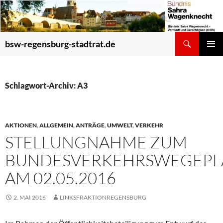
Zum
Inhalt
springen
Suchen
bsw-regensburg-stadtrat.de
PRIMÄR
MENÜ
Schlagwort-Archiv: A3
AKTIONEN
,
ALLGEMEIN
,
ANTRÄGE
,
UMWELT
,
VERKEHR
STELLUNGNAHME ZUM
BUNDESVERKEHRSWEGEPL
AM 02.05.2016
2. MAI 2016
LINKSFRAKTIONREGENSBURG