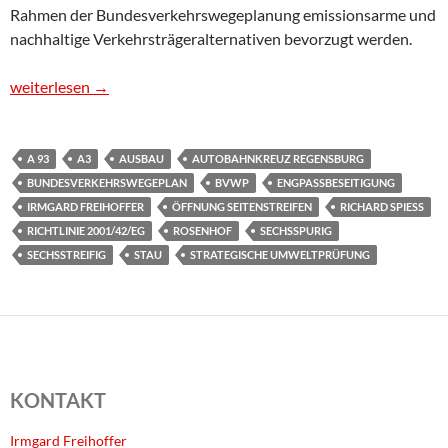
Rahmen der Bundesverkehrswegeplanung emissionsarme und
nachhaltige Verkehrsträgeralternativen bevorzugt werden.
Dringlichkeitsantrag: Stellungnahme im Rahmen der Öffentlichk
weiterlesen
→
A 93
A3
AUSBAU
AUTOBAHNKREUZ REGENSBURG
BUNDESVERKEHRSWEGEPLAN
BVWP
ENGPASSBESEITIGUNG
IRMGARD FREIHOFFER
ÖFFNUNG SEITENSTREIFEN
RICHARD SPIESS
RICHTLINIE 2001/42/EG
ROSENHOF
SECHSSPURIG
SECHSSTREIFIG
STAU
STRATEGISCHE UMWELTPRÜFUNG
KONTAKT
Irmgard Freihoffer