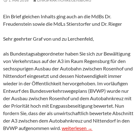
1. MAI 2016
LINKSFRAKTIONREGENSBURG
Ein Brief gleichen Inhalts ging auch an die MdBs Dr.
Freudenstein sowie die MdLs Stierstorfer und Dr. Rieger
Sehr geehrter Graf von und zu Lerchenfeld,
als Bundestagsabgeordneter haben Sie sich zur Bewältigung
von Verkehrstaus auf der A3 im Raum Regensburg für den
sechsspurigen Ausbau der Autobahn zwischen Rosenhof und
Nittendorf eingesetzt und dessen Notwendigkeit immer
wieder in der Öffentlichkeit hervorgehoben. Im vorläufigen
Entwurf des Bundesverkehrswegeplans (BVWP) wurde nur
der Ausbau zwischen Rosenhof und dem Autobahnkreuz mit
der Priorität hoch mit Engpassbeseitigung bewertet. Nun
fordern Sie, dass der als unwirtschaftlich bewertete Abschnitt
der A3 zwischen dem Autobahnkreuz und Nittendorf in den
Offener Brief zum Bundesverkehrswe
BVWP aufgenommen wird.
weiterlesen
→