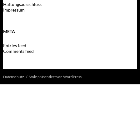
Haftungsausschluss
Impressum
META
Entries feed
Comments feed
Datenschutz
Stolz präsentiert von WordPress