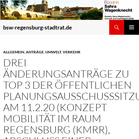
Zum
Inhalt
springen
Suchen
bsw-regensburg-stadtrat.de
PRIMÄR
MENÜ
ALLGEMEIN
,
ANTRÄGE
,
UMWELT
,
VERKEHR
DREI
ÄNDERUNGSANTRÄGE ZU
TOP 3 DER ÖFFENTLICHEN
PLANUNGSAUSSCHUSSSITZ
AM 11.2.20 (KONZEPT
MOBILITÄT IM RAUM
REGENSBURG (KMRR),