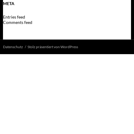
META
Entries feed
Comments feed
Datenschutz
Stolz präsentiert von WordPress