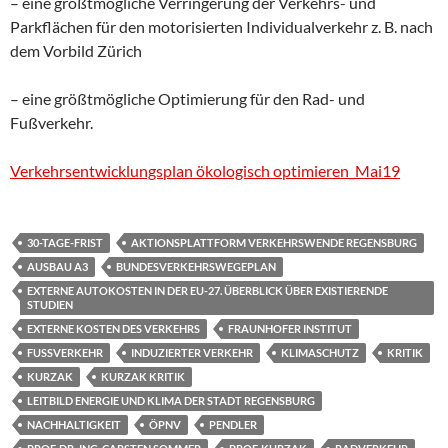
– eine größtmögliche Verringerung der Verkehrs- und
Parkflächen für den motorisierten Individualverkehr z. B. nach
dem Vorbild Zürich
– eine größtmögliche Optimierung für den Rad- und
Fußverkehr.
Verkehrsentwicklungsplan ökologisch optimieren_Mai19
30-TAGE-FRIST
AKTIONSPLATTFORM VERKEHRSWENDE REGENSBURG
AUSBAU A3
BUNDESVERKEHRSWEGEPLAN
EXTERNE AUTOKOSTEN IN DER EU-27. ÜBERBLICK ÜBER EXISTIERENDE
STUDIEN
EXTERNE KOSTEN DES VERKEHRS
FRAUNHOFER INSTITUT
FUSSVERKEHR
INDUZIERTER VERKEHR
KLIMASCHUTZ
KRITIK
KURZAK
KURZAK KRITIK
LEITBILD ENERGIE UND KLIMA DER STADT REGENSBURG
NACHHALTIGKEIT
ÖPNV
PENDLER