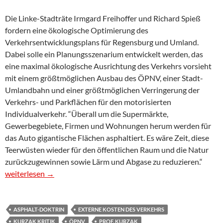
Die Linke-Stadträte Irmgard Freihoffer und Richard Spieß
fordern eine ökologische Optimierung des
Verkehrsentwicklungsplans für Regensburg und Umland.
Dabei solle ein Planungsszenarium entwickelt werden, das
eine maximal ökologische Ausrichtung des Verkehrs vorsieht
mit einem größtmöglichen Ausbau des ÖPNV, einer Stadt-
Umlandbahn und einer größtmöglichen Verringerung der
Verkehrs- und Parkflächen für den motorisierten
Individualverkehr. “Überall um die Supermärkte,
Gewerbegebiete, Firmen und Wohnungen herum werden für
das Auto gigantische Flächen asphaltiert. Es wäre Zeit, diese
Teerwüsten wieder für den öffentlichen Raum und die Natur
zurückzugewinnen sowie Lärm und Abgase zu reduzieren.“
Presseerklärung: „Wir brauchen eine Abkehr von der Asphalt-Do
weiterlesen
→
ASPHALT-DOKTRIN
EXTERNE KOSTEN DES VERKEHRS
KURZAK KRITIK
ÖPNV
PROF. KURZAK