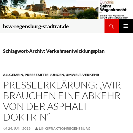
Zum
Inhalt
springen
Suchen
bsw-regensburg-stadtrat.de
PRIMÄR
MENÜ
Schlagwort-Archiv: Verkehrsentwicklungsplan
ALLGEMEIN
,
PRESSEMITTEILUNGEN
,
UMWELT
,
VERKEHR
PRESSEERKLÄRUNG: „WIR
BRAUCHEN EINE ABKEHR
VON DER ASPHALT-
DOKTRIN“
24. JUNI 2019
LINKSFRAKTIONREGENSBURG