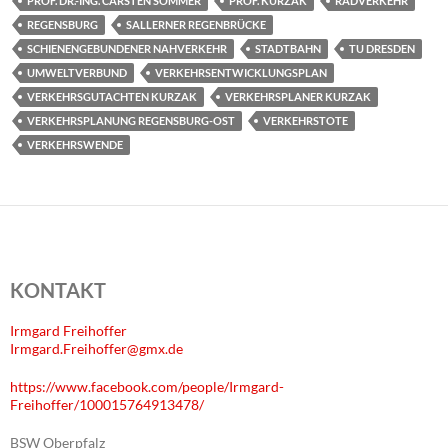
PROF. DR.-ING. CARSTEN SOMMER
PROF. KURZAK
RADVERKEHR
REGENSBURG
SALLERNER REGENBRÜCKE
SCHIENENGEBUNDENER NAHVERKEHR
STADTBAHN
TU DRESDEN
UMWELTVERBUND
VERKEHRSENTWICKLUNGSPLAN
VERKEHRSGUTACHTEN KURZAK
VERKEHRSPLANER KURZAK
VERKEHRSPLANUNG REGENSBURG-OST
VERKEHRSTOTE
VERKEHRSWENDE
KONTAKT
Irmgard Freihoffer
Irmgard.Freihoffer@gmx.de
https://www.facebook.com/people/Irmgard-
Freihoffer/100015764913478/
BSW Oberpfalz