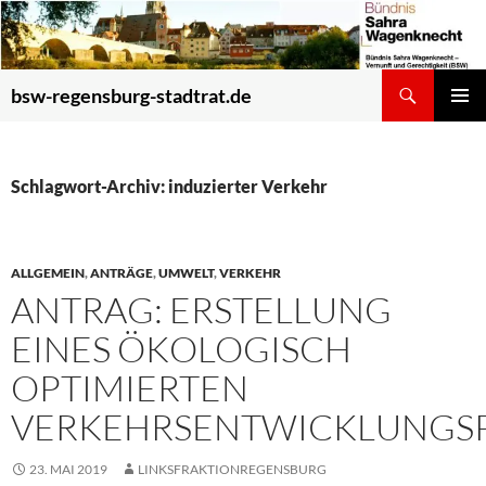
Zum
Inhalt
springen
Suchen
bsw-regensburg-stadtrat.de
PRIMÄR
MENÜ
Schlagwort-Archiv: induzierter Verkehr
ALLGEMEIN
,
ANTRÄGE
,
UMWELT
,
VERKEHR
ANTRAG: ERSTELLUNG
EINES ÖKOLOGISCH
OPTIMIERTEN
VERKEHRSENTWICKLUNGS
23. MAI 2019
LINKSFRAKTIONREGENSBURG