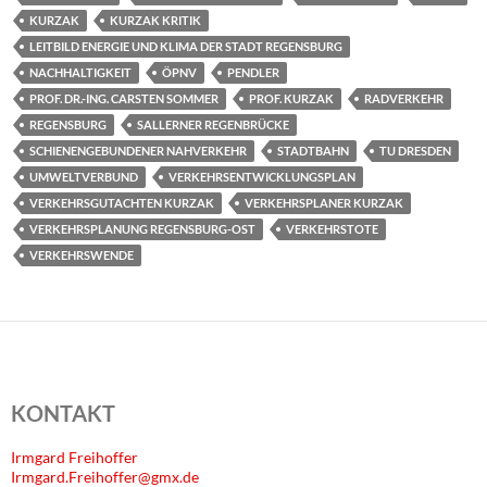
KURZAK
KURZAK KRITIK
LEITBILD ENERGIE UND KLIMA DER STADT REGENSBURG
NACHHALTIGKEIT
ÖPNV
PENDLER
PROF. DR.-ING. CARSTEN SOMMER
PROF. KURZAK
RADVERKEHR
REGENSBURG
SALLERNER REGENBRÜCKE
SCHIENENGEBUNDENER NAHVERKEHR
STADTBAHN
TU DRESDEN
UMWELTVERBUND
VERKEHRSENTWICKLUNGSPLAN
VERKEHRSGUTACHTEN KURZAK
VERKEHRSPLANER KURZAK
VERKEHRSPLANUNG REGENSBURG-OST
VERKEHRSTOTE
VERKEHRSWENDE
KONTAKT
Irmgard Freihoffer
Irmgard.Freihoffer@gmx.de