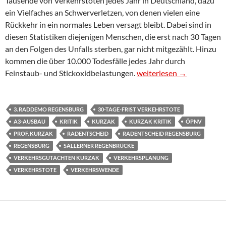
Tausende von Verkehrstoten jedes Jahr in Deutschland, dazu
ein Vielfaches an Schwerverletzen, von denen vielen eine
Rückkehr in ein normales Leben versagt bleibt. Dabei sind in
diesen Statistiken diejenigen Menschen, die erst nach 30 Tagen
an den Folgen des Unfalls sterben, gar nicht mitgezählt. Hinzu
kommen die über 10.000 Todesfälle jedes Jahr durch
Hoher Blutzoll
Feinstaub- und Stickoxidbelastungen.
weiterlesen
→
3. RADDEMO REGENSBURG
30-TAGE-FRIST VERKEHRSTOTE
A3-AUSBAU
KRITIK
KURZAK
KURZAK KRITIK
ÖPNV
PROF. KURZAK
RADENTSCHEID
RADENTSCHEID REGENSBURG
REGENSBURG
SALLERNER REGENBRÜCKE
VERKEHRSGUTACHTEN KURZAK
VERKEHRSPLANUNG
VERKEHRSTOTE
VERKEHRSWENDE