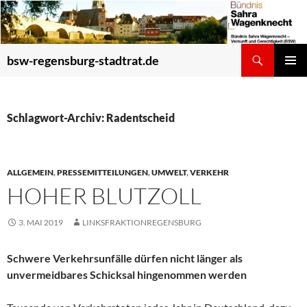
Zum
Inhalt
springen
Suchen
bsw-regensburg-stadtrat.de
PRIMÄR
MENÜ
Schlagwort-Archiv: Radentscheid
ALLGEMEIN
,
PRESSEMITTEILUNGEN
,
UMWELT
,
VERKEHR
HOHER BLUTZOLL
3. MAI 2019
LINKSFRAKTIONREGENSBURG
Schwere Verkehrsunfälle dürfen nicht länger als
unvermeidbares Schicksal hingenommen werden