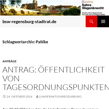
Zum
Inhalt
springen
Suchen
bsw-regensburg-stadtrat.de
PRIMÄR
MENÜ
Schlagwortarchiv: Pahlke
ANTRÄGE
ANTRAG: ÖFFENTLICHKEIT
VON
TAGESORDNUNGSPUNKTE
24. OKTOBER 2016
LINKSFRAKTIONREGENSBURG