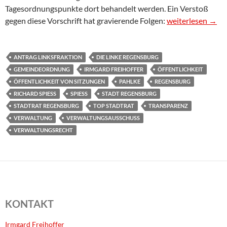
Tagesordnungspunkte dort behandelt werden. Ein Verstoß
Antrag: Öffentli
gegen diese Vorschrift hat gravierende Folgen:
weiterlesen
→
ANTRAG LINKSFRAKTION
DIE LINKE REGENSBURG
GEMEINDEORDNUNG
IRMGARD FREIHOFFER
ÖFFENTLICHKEIT
ÖFFENTLICHKEIT VON SITZUNGEN
PAHLKE
REGENSBURG
RICHARD SPIESS
SPIESS
STADT REGENSBURG
STADTRAT REGENSBURG
TOP STADTRAT
TRANSPARENZ
VERWALTUNG
VERWALTUNGSAUSSCHUSS
VERWALTUNGSRECHT
KONTAKT
Irmgard Freihoffer