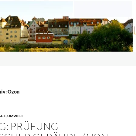
iv: Ozon
ÄGE
,
UMWELT
G: PRÜFUNG