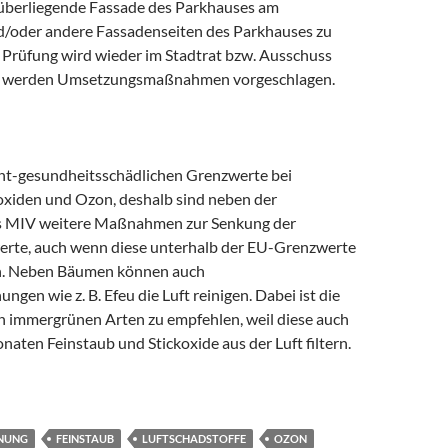
überliegende Fassade des Parkhauses am
/oder andere Fassadenseiten des Parkhauses zu
e Prüfung wird wieder im Stadtrat bzw. Ausschuss
es werden Umsetzungsmaßnahmen vorgeschlagen.
icht-gesundheitsschädlichen Grenzwerte bei
koxiden und Ozon, deshalb sind neben der
s MIV weitere Maßnahmen zur Senkung der
erte, auch wenn diese unterhalb der EU-Grenzwerte
en. Neben Bäumen können auch
gen wie z. B. Efeu die Luft reinigen. Dabei ist die
 immergrünen Arten zu empfehlen, weil diese auch
aten Feinstaub und Stickoxide aus der Luft filtern.
 städtischer Gebäude / von Gebäuden städtischer Töchter hinsich
NUNG
FEINSTAUB
LUFTSCHADSTOFFE
OZON