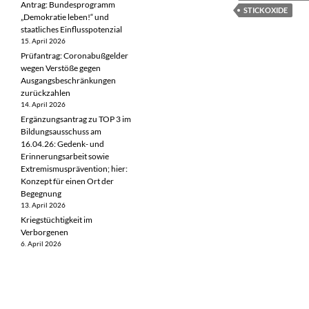
Antrag: Bundesprogramm
STICKOXIDE
„Demokratie leben!“ und
staatliches Einflusspotenzial
15. April 2026
Prüfantrag: Coronabußgelder
wegen Verstöße gegen
Ausgangsbeschränkungen
zurückzahlen
14. April 2026
Ergänzungsantrag zu TOP 3 im
Bildungsausschuss am
16.04.26: Gedenk- und
Erinnerungsarbeit sowie
Extremismusprävention; hier:
Konzept für einen Ort der
Begegnung
13. April 2026
Kriegstüchtigkeit im
Verborgenen
6. April 2026