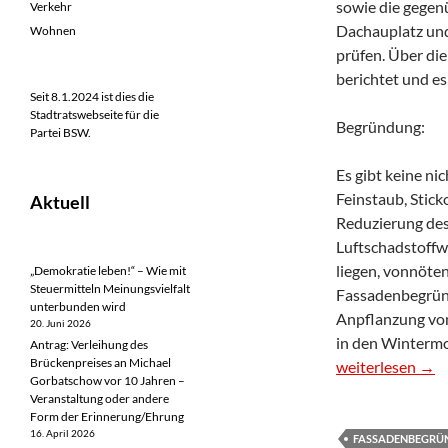
sowie die gegen
Verkehr
Dachauplatz und
Wohnen
prüfen. Über di
berichtet und 
Seit 8.1.2024 ist dies die
Stadtratswebseite für die
Begründung:
Partei BSW.
Es gibt keine n
Feinstaub, Stic
Aktuell
Reduzierung de
Luftschadstoffw
liegen, vonnöt
„Demokratie leben!“ – Wie mit
Steuermitteln Meinungsvielfalt
Fassadenbegrünun
unterbunden wird
Anpflanzung von
20. Juni 2026
in den Wintermon
Antrag: Verleihung des
Brückenpreises an Michael
Antrag: Prüfung
weiterlesen
→
Gorbatschow vor 10 Jahren –
Veranstaltung oder andere
Form der Erinnerung/Ehrung
16. April 2026
FASSADENBEGRÜ