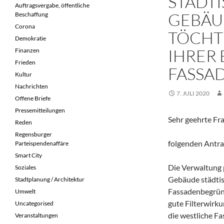
STÄDT
Auftragsvergabe, öffentliche
GEBÄU
Beschaffung
Corona
TÖCHT
Demokratie
IHRER
Finanzen
Frieden
FASSA
Kultur
Nachrichten
7. JULI 2020
Offene Briefe
Pressemitteilungen
Sehr geehrte Fr
Reden
Regensburger
folgenden Antra
Parteispendenaffäre
Smart City
Die Verwaltung 
Soziales
Gebäude städtis
Stadtplanung / Architektur
Fassadenbegrünu
Umwelt
gute Filterwirku
Uncategorised
die westliche F
Veranstaltungen