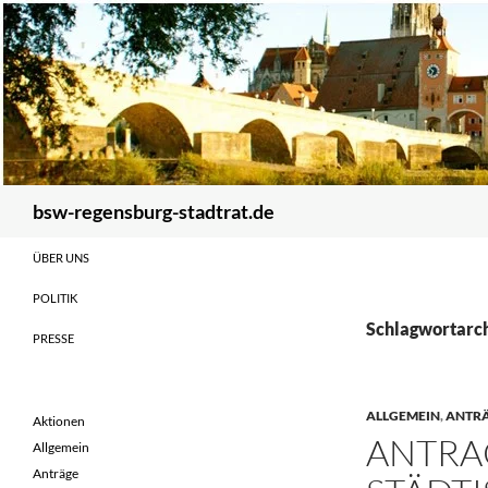
Zum
Inhalt
springen
Suchen
bsw-regensburg-stadtrat.de
ÜBER UNS
POLITIK
Schlagwortarch
PRESSE
ALLGEMEIN
,
ANTR
Aktionen
ANTRA
Allgemein
Anträge