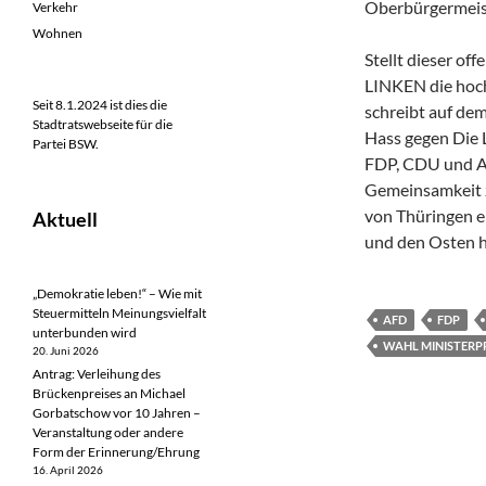
Oberbürgermeist
Verkehr
Wohnen
Stellt dieser of
LINKEN die hoch
Seit 8.1.2024 ist dies die
schreibt auf de
Stadtratswebseite für die
Hass gegen Die L
Partei BSW.
FDP, CDU und AfD
Gemeinsamkeit zu
von Thüringen e
Aktuell
und den Osten h
„Demokratie leben!“ – Wie mit
Steuermitteln Meinungsvielfalt
AFD
FDP
unterbunden wird
WAHL MINISTERP
20. Juni 2026
Antrag: Verleihung des
Brückenpreises an Michael
Gorbatschow vor 10 Jahren –
Veranstaltung oder andere
Form der Erinnerung/Ehrung
16. April 2026