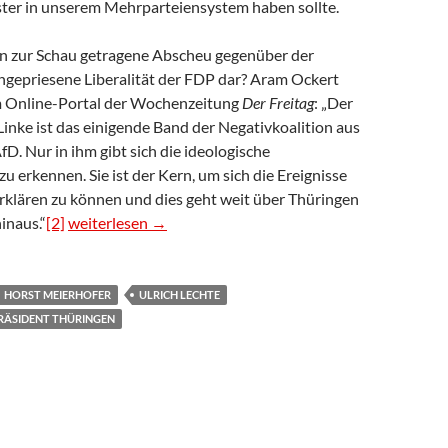
er in unserem Mehrparteiensystem haben sollte.
fen zur Schau getragene Abscheu gegenüber der
gepriesene Liberalität der FDP dar? Aram Ockert
m Online-Portal der Wochenzeitung
Der
Freitag
: „Der
inke ist das einigende Band der Negativkoalition aus
. Nur in ihm gibt sich die ideologische
 erkennen. Sie ist der Kern, um sich die Ereignisse
rklären zu können und dies geht weit über Thüringen
Pressemitteilung: Seltsame Distanzierung des OB-Kan
inaus.“
[2]
weiterlesen
→
HORST MEIERHOFER
ULRICH LECHTE
RÄSIDENT THÜRINGEN