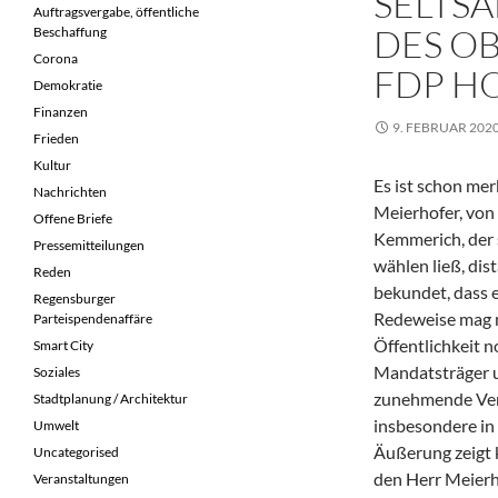
SELTS
Auftragsvergabe, öffentliche
DES O
Beschaffung
Corona
FDP H
Demokratie
Finanzen
9. FEBRUAR 202
Frieden
Kultur
Es ist schon me
Nachrichten
Meierhofer, von
Offene Briefe
Kemmerich, der 
Pressemitteilungen
wählen ließ, dis
Reden
bekundet, dass e
Regensburger
Redeweise mag ma
Parteispendenaffäre
Öffentlichkeit n
Smart City
Mandatsträger u
Soziales
zunehmende Verr
Stadtplanung / Architektur
insbesondere in 
Umwelt
Äußerung zeigt 
Uncategorised
den Herr Meierho
Veranstaltungen