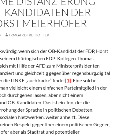
AME DISTANZIERUNG
B-KANDIDATEN DER
ORST MEIERHOFER
0
IRMGARDFREIHOFFER
rkwürdig, wenn sich der OB-Kandidat der FDP, Horst
 seinem thüringischen FDP-Kollegen Thomas
sich mit Hilfe der AFD zum Ministerpräsidenten
tanziert und gleichzeitig gegenüber regensburg.digital
r die LINKE „auch kacke“ findet
[1]
. Eine solche
n vielleicht einem einfachen Parteimitglied in der
och durchgehen lassen, aber nicht einem
nd OB-Kandidaten. Das ist ein Ton, der die
ohung der Sprache in politischen Debatten,
sozialen Netzwerken, weiter anheizt. Diese
keinen Respekt gegenüber einem politischen Gegner,
fer aber als Stadtrat und potentieller