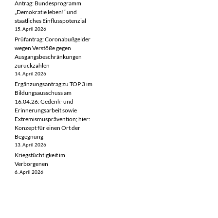
Antrag: Bundesprogramm
„Demokratie leben!“ und
staatliches Einflusspotenzial
15. April 2026
Prüfantrag: Coronabußgelder
wegen Verstöße gegen
Ausgangsbeschränkungen
zurückzahlen
14. April 2026
Ergänzungsantrag zu TOP 3 im
Bildungsausschuss am
16.04.26: Gedenk- und
Erinnerungsarbeit sowie
Extremismusprävention; hier:
Konzept für einen Ort der
Begegnung
13. April 2026
Kriegstüchtigkeit im
Verborgenen
6. April 2026