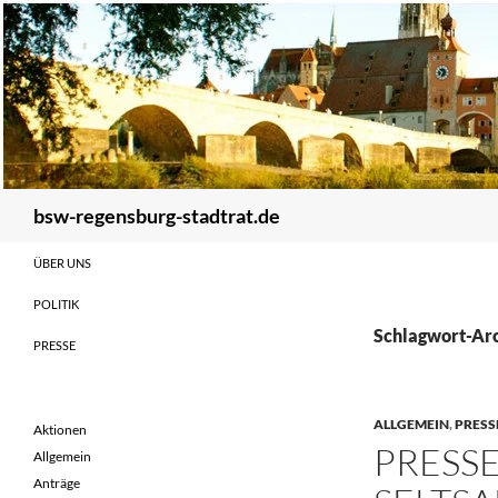
Zum
Inhalt
springen
Suchen
bsw-regensburg-stadtrat.de
ÜBER UNS
POLITIK
Schlagwort-Arc
PRESSE
ALLGEMEIN
,
PRESS
Aktionen
PRESS
Allgemein
Anträge