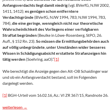
Anfangsverdachts liegt damit niedrig
(vgl. BVerfG, NJW 2002,
1411, 1412);
es genügen schon entferntere
Verdachtsgründe
(BVerfG, NJW 1994, 783; NJW 1994, 783,
784),
die eine geringe, wenngleich nicht nur theoretische
Wahrscheinlichkeit des Vorliegens einer verfolgbaren
Straftat begründen
(Beulke in Löwe-Rosenberg, StPO, 26.
Aufl., § 152 Rn. 23).
So müssen die Ermittlungsbehörden auch
auf völlig unbegründete
,
unter Umständen wider besseres
Wissen in Schädigungsabsicht erstattete Strafanzeigen hin
tätig werden
(Soehring, aaO).“
[1]
Wie berechtigt die Anzeige gegen den Alt-OB Schaidinger war
und ob ein Anfangsverdacht bestand, soll im Folgenden
dargelegt werden.
[1]
BGH-Urteil vom 16.02.16, Az.: VI ZR 367/15, Randnote 26.
Die 128 GBW-Wohnungen in der Hermann-Geib- und Von-Reinerstr
weiterlesen
→