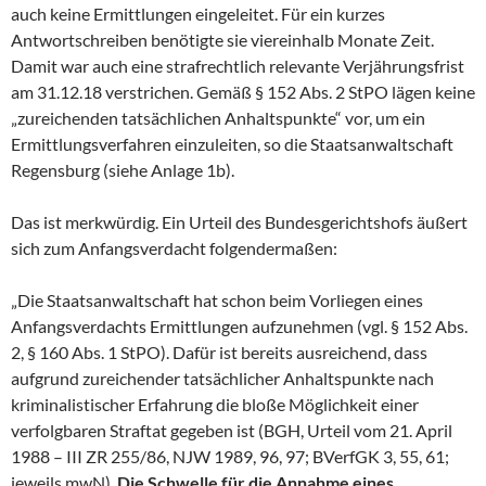
auch keine Ermittlungen eingeleitet. Für ein kurzes
Antwortschreiben benötigte sie viereinhalb Monate Zeit.
Damit war auch eine strafrechtlich relevante Verjährungsfrist
am 31.12.18 verstrichen. Gemäß § 152 Abs. 2 StPO lägen keine
„zureichenden tatsächlichen Anhaltspunkte“ vor, um ein
Ermittlungsverfahren einzuleiten, so die Staatsanwaltschaft
Regensburg (siehe Anlage 1b).
Das ist merkwürdig. Ein Urteil des Bundesgerichtshofs äußert
sich zum Anfangsverdacht folgendermaßen:
„Die Staatsanwaltschaft hat schon beim Vorliegen eines
Anfangsverdachts Ermittlungen aufzunehmen (vgl. § 152 Abs.
2, § 160 Abs. 1 StPO). Dafür ist bereits ausreichend, dass
aufgrund zureichender tatsächlicher Anhaltspunkte nach
kriminalistischer Erfahrung die bloße Möglichkeit einer
verfolgbaren Straftat gegeben ist (BGH, Urteil vom 21. April
1988 – III ZR 255/86, NJW 1989, 96, 97; BVerfGK 3, 55, 61;
jeweils mwN).
Die Schwelle für die Annahme eines