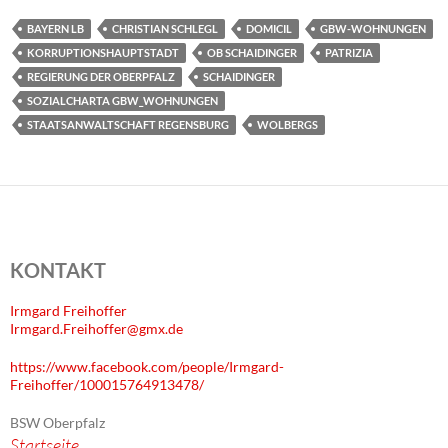
BAYERN LB
CHRISTIAN SCHLEGL
DOMICIL
GBW-WOHNUNGEN
KORRUPTIONSHAUPTSTADT
OB SCHAIDINGER
PATRIZIA
REGIERUNG DER OBERPFALZ
SCHAIDINGER
SOZIALCHARTA GBW_WOHNUNGEN
STAATSANWALTSCHAFT REGENSBURG
WOLBERGS
KONTAKT
Irmgard Freihoffer
Irmgard.Freihoffer@gmx.de
https://www.facebook.com/people/Irmgard-
Freihoffer/100015764913478/
BSW Oberpfalz
Startseite