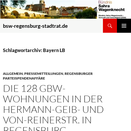
Zum
Inhalt
springen
Suchen
bsw-regensburg-stadtrat.de
PRIMÄR
MENÜ
Schlagwortarchiv: Bayern LB
ALLGEMEIN
,
PRESSEMITTEILUNGEN
,
REGENSBURGER
PARTEISPENDENAFFÄRE
DIE 128 GBW-
WOHNUNGEN IN DER
HERMANN-GEIB- UND
VON-REINERSTR. IN
REGENSBURG –