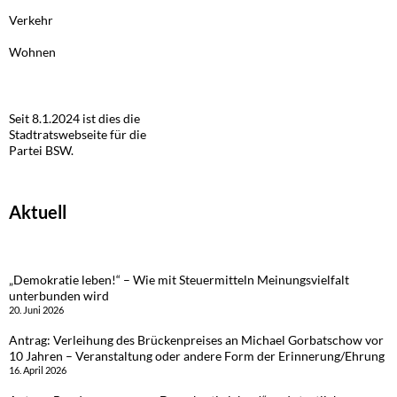
Verkehr
Wohnen
Seit 8.1.2024 ist dies die
Stadtratswebseite für die
Partei BSW.
Aktuell
„Demokratie leben!“ – Wie mit Steuermitteln Meinungsvielfalt
unterbunden wird
20. Juni 2026
Antrag: Verleihung des Brückenpreises an Michael Gorbatschow vor
10 Jahren – Veranstaltung oder andere Form der Erinnerung/Ehrung
16. April 2026