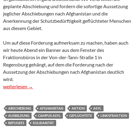
geplante Abschiebung und fordern die sofortige Aussetzung
jeglicher Abschiebungen nach Afghanistan und die
Anerkennung der Schutzbedürftigkeit geflüchteter Menschen
aus diesem Gebiet.
Um auf diese Forderung aufmerksam zu machen, haben auch
wir heute Abend ein Banner aus dem Fenster des
Fraktionsbüros in der Von-der-Tann-Straße 1 in
Regensburg gehängt, auf dem die Forderung nach der
Aussetzung der Abschiebungen nach Afghanistan deutlich
wird.
Keine Abschiebung nach Afghanistan – Afghanistan is not safe!
weiterlesen
→
ABSCHIEBUNG
AFGHANISTAN
AKTION
ASYL
AUSBILDUNG
CAMPUS ASYL
GEFLÜCHTETE
LINKSFRAKTION
REFUGEES
SOLIDARITÄT