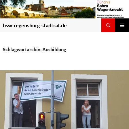
Zum
Inhalt
springen
Suchen
bsw-regensburg-stadtrat.de
PRIMÄR
MENÜ
Schlagwortarchiv: Ausbildung