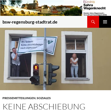
Zum
Inhalt
springen
Suchen
bsw-regensburg-stadtrat.de
PRIMÄR
MENÜ
PRESSEMITTEILUNGEN
,
SOZIALES
KEINE ABSCHIEBUNG