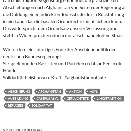
Die Linksfraktion Regensburg empfindet die praktizierten
Abschiebungen nach Afghanistan von Seiten der Regierung als
die Duldung einer indirekten Todesstrafe durch Rückführung
in ein Land, das die basalen Grundrechte nicht sichern kann.
Das widerspricht dem Grundsatz unserer Verfassung und
steht in Widerspruch zu einem moralisch handelndem Staat.
Wir fordern ein sofortiges Ende der Abschiebepolitik der
deutschen Bundesregierung!
Sie spielt nur den Rassisten und Parteien rechtsaußen in die
Hände.
Solidarität heißt unsere Kraft. #afghanistannotsafe
ABSCHIEBUNG
AFGHANISTAN
AKTION
ASYL
AUSBILDUNG
CAMPUS ASYL
GEFLÜCHTETE
LINKSFRAKTION
REFUGEES
SOLIDARITÄT
Beitragsnavigation
VORHERIGER BEITRAG