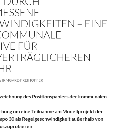
E DURCH
ESSENE
WINDIGKEITEN – EINE
KOMMUNALE
TIVE FÜR
VERTRÄGLICHEREN
HR
IRMGARD FREIHOFFER
rzeichnung des Positionspapiers der kommunalen
rbung um eine Teilnahme am Modellprojekt der
o 30 als Regelgeschwindigkeit außerhalb von
uszuprobieren