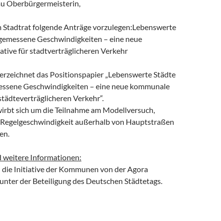
au Oberbürgermeisterin,
em Stadtrat folgende Anträge vorzulegen:Lebenswerte
gemessene Geschwindigkeiten – eine neue
tive für stadtverträglicheren Verkehr
terzeichnet das Positionspapier „Lebenswerte Städte
ssene Geschwindigkeiten – eine neue kommunale
 städteverträglicheren Verkehr“.
wirbt sich um die Teilnahme am Modellversuch,
 Regelgeschwindigkeit außerhalb von Hauptstraßen
en.
 weitere Informationen:
d die Initiative der Kommunen von der Agora
nter der Beteiligung des Deutschen Städtetags.
erte Städte durch angemessene Geschwindigkeiten – eine neue ko