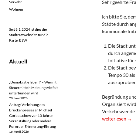
Sehr geehrte Fr
Verkehr
Wohnen
ich bitte Sie, d
Städte durch an
Seit 8.1.2024 ist dies die
kommunale Initia
Stadtratswebseite für die
Partei BSW.
Die Stadt un
durch angeme
Initiative für
Aktuell
Die Stadt be
Tempo 30 als
auszuprobier
„Demokratie leben!“ – Wie mit
Steuermitteln Meinungsvielfalt
unterbunden wird
Begründung und
20. Juni 2026
Organisiert wir
Antrag: Verleihung des
Brückenpreises an Michael
Verkehrswende u
Gorbatschow vor 10 Jahren –
Antrag: Lebensw
weiterlesen
→
Veranstaltung oder andere
Form der Erinnerung/Ehrung
16. April 2026