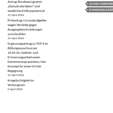
Antrag: Bundesprogramm
AGORA VERKEHR
„Demokratie leben!“ und
KOMMUNALE INIT
staatliches Einflusspotenzial
15. April 2026
Prüfantrag: Coronabußgelder
wegen Verstöße gegen
Ausgangsbeschränkungen
zurückzahlen
14. April 2026
Ergänzungsantrag zu TOP 3 im
Bildungsausschuss am
16.04.26: Gedenk- und
Erinnerungsarbeit sowie
Extremismusprävention; hier:
Konzept für einen Ort der
Begegnung
13. April 2026
Kriegstüchtigkeit im
Verborgenen
6. April 2026