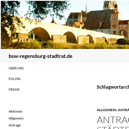
Zum
Inhalt
springen
Suchen
bsw-regensburg-stadtrat.de
ÜBER UNS
POLITIK
Schlagwortarc
PRESSE
ALLGEMEIN
,
ANTR
Aktionen
ANTRA
Allgemein
Anträge