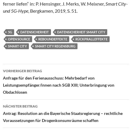
ferner liefen“ in: P. Hensinger, J. Merks, W. Meixner,
Smart City-
und 5G-Hype
, Bergkamen, 2019, S. 51.
5G
DATENSICHERHEIT
DATENSICHERHEIT SMART CITY
OPEN SOURCE
REBOUNDEFFEKTE
RÜCKPRALLEFFEKTE
SMART CITY
SMART CITY REGENSBURG
Beitragsnavigation
VORHERIGER BEITRAG
Anfrage für den Ferienausschuss: Mehrbedarf von
Leistungsempfänger/innen nach SGB XIII; Unterbringung von
Obdachlosen
NÄCHSTER BEITRAG
Antrag: Resolution an die Bayerische Staatsregierung – rechtliche
Voraussetzungen für Drogenkonsumräume schaffen