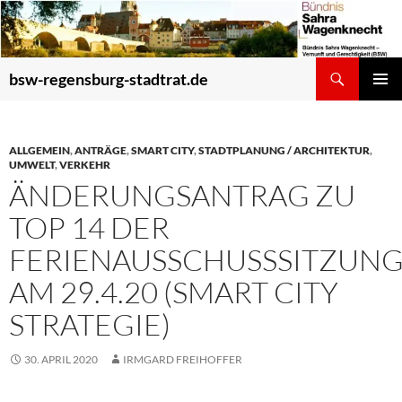
Zum
Inhalt
springen
Suchen
bsw-regensburg-stadtrat.de
PRIMÄR
MENÜ
ALLGEMEIN
,
ANTRÄGE
,
SMART CITY
,
STADTPLANUNG / ARCHITEKTUR
,
UMWELT
,
VERKEHR
ÄNDERUNGSANTRAG ZU
TOP 14 DER
FERIENAUSSCHUSSSITZUN
AM 29.4.20 (SMART CITY
STRATEGIE)
30. APRIL 2020
IRMGARD FREIHOFFER