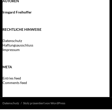
AUTOREN
Irmgard Freihoffer
RECHTLICHE HINWEISE
Datenschutz
Haftungsausschluss
Impressum
META
Entries feed
Comments feed
Datenschutz
Stolz präsentiert von WordPress