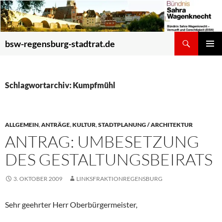
Zum
Inhalt
springen
Suchen
bsw-regensburg-stadtrat.de
PRIMÄR
MENÜ
Schlagwortarchiv: Kumpfmühl
ALLGEMEIN
,
ANTRÄGE
,
KULTUR
,
STADTPLANUNG / ARCHITEKTUR
ANTRAG: UMBESETZUNG
DES GESTALTUNGSBEIRATS
3. OKTOBER 2009
LINKSFRAKTIONREGENSBURG
Sehr geehrter Herr Oberbürgermeister,