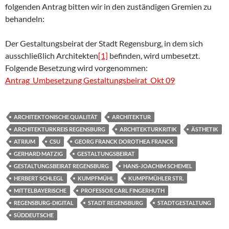
folgenden Antrag bitten wir in den zuständigen Gremien zu
behandeln:
Der Gestaltungsbeirat der Stadt Regensburg, in dem sich
ausschließlich Architekten
[1]
befinden, wird umbesetzt.
Folgende Besetzung wird vorgenommen:
Antrag_Umbesetzung Gestaltungsbeirat_Okt 09
ARCHITEKTONISCHE QUALITÄT
ARCHITEKTUR
ARCHITEKTURKREIS REGENSBURG
ARCHITEKTURKRITIK
ÄSTHETIK
ATRIUM
CSU
GEORG FRANCK DOROTHEA FRANCK
GERHARD MATZIG
GESTALTUNGSBEIRAT
GESTALTUNGSBEIRAT REGENSBURG
HANS-JOACHIM SCHEMEL
HERBERT SCHLEGL
KUMPFMÜHL
KUMPFMÜHLER STR.
MITTELBAYERISCHE
PROFESSOR CARL FINGERHUTH
REGENSBURG-DIGITAL
STADT REGENSBURG
STADTGESTALTUNG
SÜDDEUTSCHE