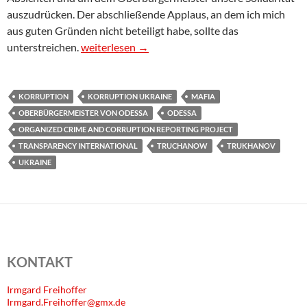
auszudrücken. Der abschließende Applaus, an dem ich mich
aus guten Gründen nicht beteiligt habe, sollte das
Offener Brief zur Live-Zuschaltung des Oberbür
unterstreichen.
weiterlesen
→
KORRUPTION
KORRUPTION UKRAINE
MAFIA
OBERBÜRGERMEISTER VON ODESSA
ODESSA
ORGANIZED CRIME AND CORRUPTION REPORTING PROJECT
TRANSPARENCY INTERNATIONAL
TRUCHANOW
TRUKHANOV
UKRAINE
KONTAKT
Irmgard Freihoffer
Irmgard.Freihoffer@gmx.de