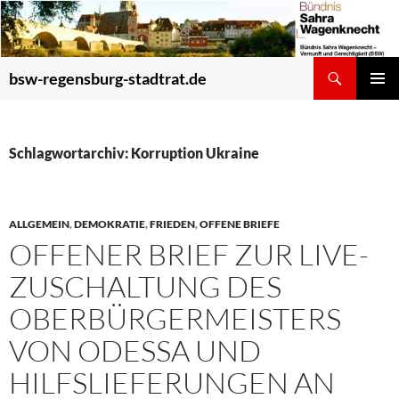
Zum
Inhalt
springen
Suchen
bsw-regensburg-stadtrat.de
PRIMÄR
MENÜ
Schlagwortarchiv: Korruption Ukraine
ALLGEMEIN
,
DEMOKRATIE
,
FRIEDEN
,
OFFENE BRIEFE
OFFENER BRIEF ZUR LIVE-
ZUSCHALTUNG DES
OBERBÜRGERMEISTERS
VON ODESSA UND
HILFSLIEFERUNGEN AN