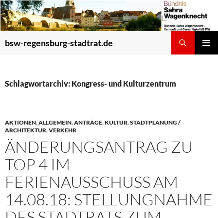
Zum
Inhalt
springen
Suchen
bsw-regensburg-stadtrat.de
PRIMÄR
MENÜ
Schlagwortarchiv: Kongress- und Kulturzentrum
AKTIONEN
,
ALLGEMEIN
,
ANTRÄGE
,
KULTUR
,
STADTPLANUNG /
ARCHITEKTUR
,
VERKEHR
ÄNDERUNGSANTRAG ZU
TOP 4 IM
FERIENAUSSCHUSS AM
14.08.18: STELLUNGNAHME
DES STADTRATS ZUM