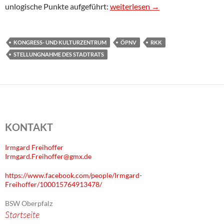
Änderungsantrag zu TOP 4 im Fer
unlogische Punkte aufgeführt:
weiterlesen
→
KONGRESS- UND KULTURZENTRUM
ÖPNV
RKK
STELLUNGNAHME DES STADTRATS
KONTAKT
Irmgard Freihoffer
Irmgard.Freihoffer@gmx.de
https://www.facebook.com/people/Irmgard-
Freihoffer/100015764913478/
BSW Oberpfalz
Startseite