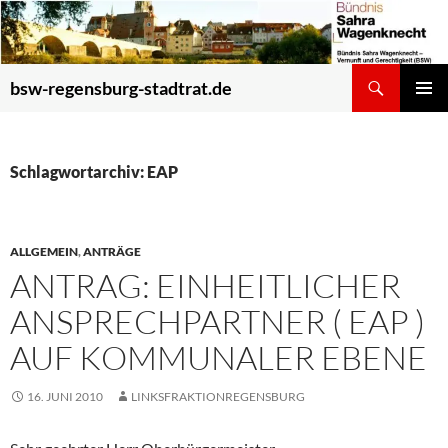
Zum
Inhalt
springen
Suchen
bsw-regensburg-stadtrat.de
PRIMÄR
MENÜ
Schlagwortarchiv: EAP
ALLGEMEIN
,
ANTRÄGE
ANTRAG: EINHEITLICHER
ANSPRECHPARTNER ( EAP )
AUF KOMMUNALER EBENE
16. JUNI 2010
LINKSFRAKTIONREGENSBURG