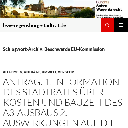
Zum
Inhalt
springen
Suchen
bsw-regensburg-stadtrat.de
PRIMÄR
MENÜ
Schlagwort-Archiv: Beschwerde EU-Kommission
ALLGEMEIN
,
ANTRÄGE
,
UMWELT
,
VERKEHR
ANTRAG: 1. INFORMATION
DES STADTRATES ÜBER
KOSTEN UND BAUZEIT DES
A3-AUSBAUS 2.
AUSWIRKUNGEN AUF DIE