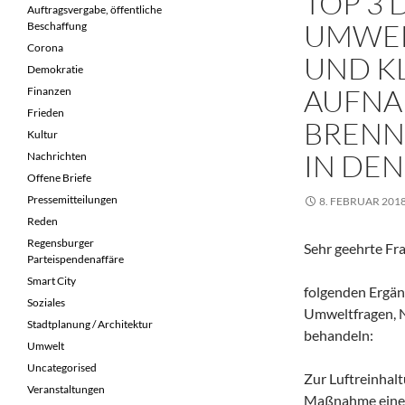
TOP 3 
Auftragsvergabe, öffentliche
UMWEL
Beschaffung
Corona
UND KL
Demokratie
AUFNA
Finanzen
Frieden
BRENN
Kultur
IN DE
Nachrichten
Offene Briefe
Pressemitteilungen
8. FEBRUAR 201
Reden
Regensburger
Sehr geehrte Fr
Parteispendenaffäre
Smart City
folgenden Ergän
Soziales
Umweltfragen, N
Stadtplanung / Architektur
behandeln:
Umwelt
Uncategorised
Zur Luftreinhal
Veranstaltungen
Maßnahme eine 