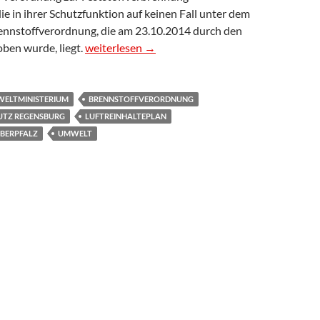
 in ihrer Schutzfunktion auf keinen Fall unter dem
ennstoffverordnung, die am 23.10.2014 durch den
Ergänzungsantrag 1 zu TOP 3 des Ausschusses f
ben wurde, liegt.
weiterlesen
→
WELTMINISTERIUM
BRENNSTOFFVERORDNUNG
UTZ REGENSBURG
LUFTREINHALTEPLAN
OBERPFALZ
UMWELT