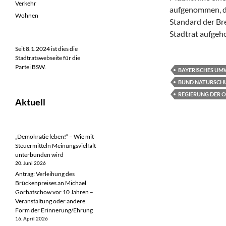
Verkehr
aufgenommen, die
Wohnen
Standard der Br
Stadtrat aufgeho
Seit 8.1.2024 ist dies die
Stadtratswebseite für die
Partei BSW.
BAYERISCHES UM
BUND NATURSCH
REGIERUNG DER 
Aktuell
„Demokratie leben!“ – Wie mit
Steuermitteln Meinungsvielfalt
unterbunden wird
20. Juni 2026
Antrag: Verleihung des
Brückenpreises an Michael
Gorbatschow vor 10 Jahren –
Veranstaltung oder andere
Form der Erinnerung/Ehrung
16. April 2026