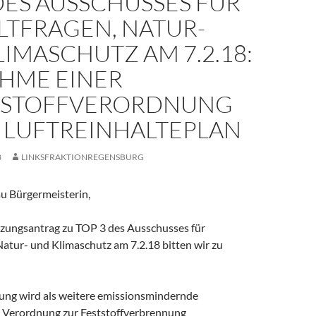
DES AUSSCHUSSES FÜR
TFRAGEN, NATUR-
IMASCHUTZ AM 7.2.18:
HME EINER
STOFFVERORDNUNG
N LUFTREINHALTEPLAN
8
LINKSFRAKTIONREGENSBURG
au Bürgermeisterin,
zungsantrag zu TOP 3 des Ausschusses für
atur- und Klimaschutz am 7.2.18 bitten wir zu
tung wird als weitere emissionsmindernde
Verordnung zur Feststoffverbrennung