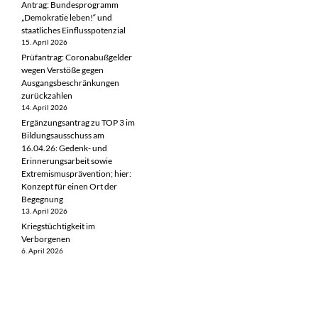
Antrag: Bundesprogramm
„Demokratie leben!“ und
staatliches Einflusspotenzial
15. April 2026
Prüfantrag: Coronabußgelder
wegen Verstöße gegen
Ausgangsbeschränkungen
zurückzahlen
14. April 2026
Ergänzungsantrag zu TOP 3 im
Bildungsausschuss am
16.04.26: Gedenk- und
Erinnerungsarbeit sowie
Extremismusprävention; hier:
Konzept für einen Ort der
Begegnung
13. April 2026
Kriegstüchtigkeit im
Verborgenen
6. April 2026