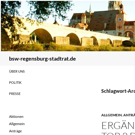
Zum
Inhalt
springen
Suchen
bsw-regensburg-stadtrat.de
ÜBER UNS
POLITIK
Schlagwort-Ar
PRESSE
ALLGEMEIN
,
ANTR
Aktionen
ERGÄN
Allgemein
Anträge