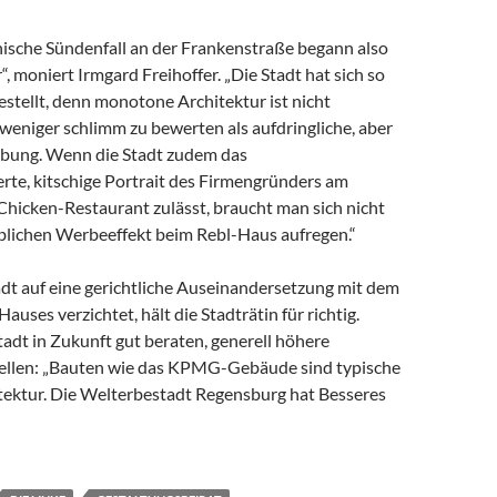
nische Sündenfall an der Frankenstraße begann also
“, moniert Irmgard Freihoffer. „Die Stadt hat sich so
gestellt, denn monotone Architektur ist nicht
weniger schlimm zu bewerten als aufdringliche, aber
ebung. Wenn die Stadt zudem das
rte, kitschige Portrait des Firmengründers am
Chicken-Restaurant zulässt, braucht man sich nicht
blichen Werbeeffekt beim Rebl-Haus aufregen.“
adt auf eine gerichtliche Auseinandersetzung mit dem
auses verzichtet, hält die Stadträtin für richtig.
adt in Zukunft gut beraten, generell höhere
ellen: „Bauten wie das KPMG-Gebäude sind typische
tektur. Die Welterbestadt Regensburg hat Besseres