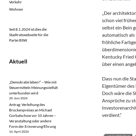
Verkehr
Wohnen
„Der architekto
schon viel früher
selbst ein Bein 
Seit 8.1.2024 ist dies die
automatisch als 
Stadtratswebseite für die
Partei BSW.
fröhliche Farbg
überdimensionie
Kentucky Fried 
Aktuell
über einen ange
Dass nun die St
„Demokratie leben!“ – Wie mit
Eigentümer des H
Steuermitteln Meinungsvielfalt
Doch wäre die St
unterbunden wird
20. Juni 2026
Ansprüche zu st
Antrag: Verleihung des
Investorenarchi
Brückenpreises an Michael
verdient.“
Gorbatschow vor 10 Jahren –
Veranstaltung oder andere
Form der Erinnerung/Ehrung
16. April 2026