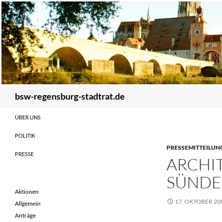
Zum
Inhalt
springen
Suchen
bsw-regensburg-stadtrat.de
ÜBER UNS
POLITIK
PRESSEMITTEILUN
PRESSE
ARCHI
SÜNDE
Aktionen
17. OKTOBER 20
Allgemein
Anträge