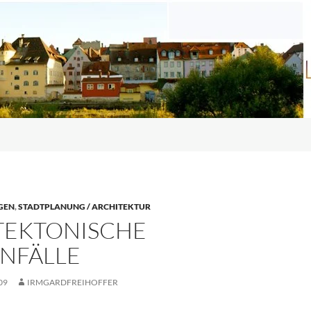
GEN
,
STADTPLANUNG / ARCHITEKTUR
TEKTONISCHE
NFÄLLE
09
IRMGARDFREIHOFFER