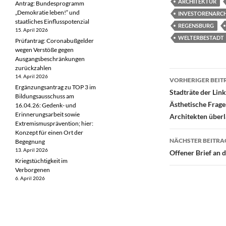
ARCHITEKTUR
Antrag: Bundesprogramm
„Demokratie leben!“ und
INVESTORENARC
staatliches Einflusspotenzial
REGENSBURG
15. April 2026
WELTERBESTADT
Prüfantrag: Coronabußgelder
wegen Verstöße gegen
Ausgangsbeschränkungen
zurückzahlen
Beitragsn
14. April 2026
VORHERIGER BEIT
Ergänzungsantrag zu TOP 3 im
Stadträte der Lin
Bildungsausschuss am
Ästhetische Frage
16.04.26: Gedenk- und
Erinnerungsarbeit sowie
Architekten über
Extremismusprävention; hier:
Konzept für einen Ort der
NÄCHSTER BEITRA
Begegnung
13. April 2026
Offener Brief an 
Kriegstüchtigkeit im
Verborgenen
6. April 2026