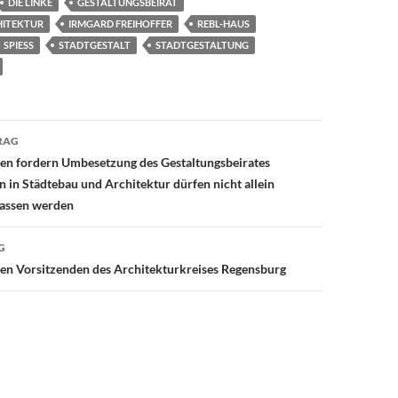
DIE LINKE
GESTALTUNGSBEIRAT
HITEKTUR
IRMGARD FREIHOFFER
REBL-HAUS
SPIESS
STADTGESTALT
STADTGESTALTUNG
avigation
RAG
ken fordern Umbesetzung des Gestaltungsbeirates
n in Städtebau und Architektur dürfen nicht allein
lassen werden
G
den Vorsitzenden des Architekturkreises Regensburg