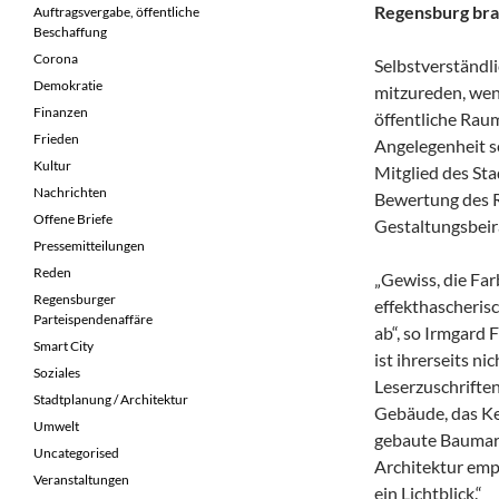
Regensburg bra
Auftragsvergabe, öffentliche
Beschaffung
Corona
Selbstverständl
Demokratie
mitzureden, wen
Finanzen
öffentliche Raum
Frieden
Angelegenheit se
Kultur
Mitglied des Sta
Nachrichten
Bewertung des R
Offene Briefe
Gestaltungsbeir
Pressemitteilungen
Reden
„Gewiss, die Fa
Regensburger
effekthascherisc
Parteispendenaffäre
ab“, so Irmgard
Smart City
ist ihrerseits n
Soziales
Leserzuschrifte
Stadtplanung / Architektur
Gebäude, das Ke
Umwelt
gebaute Baumark
Uncategorised
Architektur emp
Veranstaltungen
ein Lichtblick.“