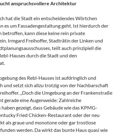
ucht anspruchsvollere Architektur
ich hat die Stadt ein entscheidendes Wörtchen
n es um Fassadengestaltung geht. Ist hierdurch der
 betroffen, kann diese keine rein private
in. Irmgard Freihoffer, Stadträtin der Linken und
dtplanungsausschusses, teilt auch prinzipiell die
ebl-Hauses durch die Stadt und den
at.
rbgebung des Rebl-Hauses ist aufdringlich und
h und setzt sich allzu trotzig von der Nachbarschaft
 Freihoffer. „Doch die Umgebung an der Frankenstraße
icht gerade eine Augenweide: Zahlreiche
n haben gezeigt, dass Gebäude wie das KPMG-
ntucky Fried Chicken-Restaurant oder der neu
t als graue und monotone oder gar trostlose
funden werden. Da wirkt das bunte Haus quasi wie