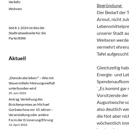
Verkehr
Begründung:
Wohnen
Der Bedarf der
Armut, nicht zul
Lebensmittelpre
Seit 8.1.2024 ist dies die
unserer Stadt au
Stadtratswebseite für die
Partei BSW.
Weiteren werden
vermehrt ehrena
Tafel aufgesucht
Aktuell
Gleichzeitig hab
Energie- und Le
„Demokratie leben!“ – Wie mit
Spendenaufkomme
Steuermitteln Meinungsvielfalt
`„Es kommt gar n
unterbunden wird
20. Juni 2026
Vorsitzende der 
Antrag: Verleihung des
Augustwoche so.
Brückenpreises an Michael
also deutlich we
Gorbatschow vor 10 Jahren –
Veranstaltung oder andere
die Not aber nic
Form der Erinnerung/Ehrung
wöchentlich imme
16. April 2026