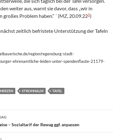
ttlerweile, die sich täglich bei der Tafel versorgen.
den weiter aus, warnt sie davor, dass „wir in
1
in großes Problem haben.“ ´ (MZ, 20.09.22
)
unächst zeitlich befristete Unterstützung der Tafeln
elbayerische.de/region/regensburg-stadt-
burger-ehrenamtliche-leiden-unter-spendenflaute-21179-
 HERZEN
STROHHALM
TAFEL
avigation
RAG
ise – Sozialtarif der Rewag ggf. anpassen
G