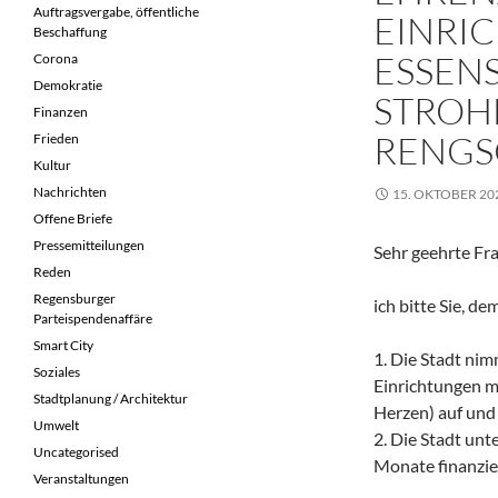
Auftragsvergabe, öffentliche
EINRI
Beschaffung
ESSENS
Corona
Demokratie
STROH
Finanzen
RENGS
Frieden
Kultur
Nachrichten
15. OKTOBER 20
Offene Briefe
Pressemitteilungen
Sehr geehrte Fr
Reden
Regensburger
ich bitte Sie, d
Parteispendenaffäre
Smart City
1. Die Stadt ni
Soziales
Einrichtungen m
Stadtplanung / Architektur
Herzen) auf und
Umwelt
2. Die Stadt unt
Uncategorised
Monate finanzie
Veranstaltungen