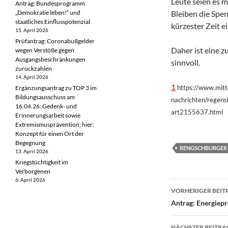
Leute seien es mi
Antrag: Bundesprogramm
„Demokratie leben!“ und
Bleiben die Spen
staatliches Einflusspotenzial
kürzester Zeit e
15. April 2026
Prüfantrag: Coronabußgelder
Daher ist eine z
wegen Verstöße gegen
Ausgangsbeschränkungen
sinnvoll.
zurückzahlen
14. April 2026
1
https://www.mitt
Ergänzungsantrag zu TOP 3 im
Bildungsausschuss am
nachrichten/regens
16.04.26: Gedenk- und
art2155637.html
Erinnerungsarbeit sowie
Extremismusprävention; hier:
Konzept für einen Ort der
Begegnung
RENGSCHBURGER
13. April 2026
Kriegstüchtigkeit im
Verborgenen
6. April 2026
Beitragsn
VORHERIGER BEIT
Antrag: Energiepre
NÄCHSTER BEITRA