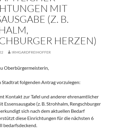
CHTUNGEN MIT
AUSGABE (Z. B.
HALM,
CHBURGER HERZEN)
22
IRMGARDFREIHOFFER
au Oberbürgermeisterin,
em Stadtrat folgenden Antrag vorzulegen:
mmt Kontakt zur Tafel und anderer ehrenamtlicher
it Essensausgabe (z. B. Strohhalm, Rengschburger
 erkundigt sich nach dem aktuellen Bedarf
erstützt diese Einrichtungen für die nächsten 6
ll bedarfsdeckend.