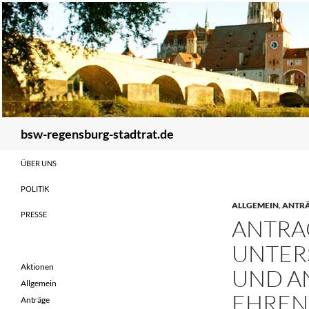
Zum
Inhalt
springen
Suchen
bsw-regensburg-stadtrat.de
ÜBER UNS
POLITIK
ALLGEMEIN
,
ANTR
PRESSE
ANTRAG
UNTER
Aktionen
UND A
Allgemein
EHREN
Anträge