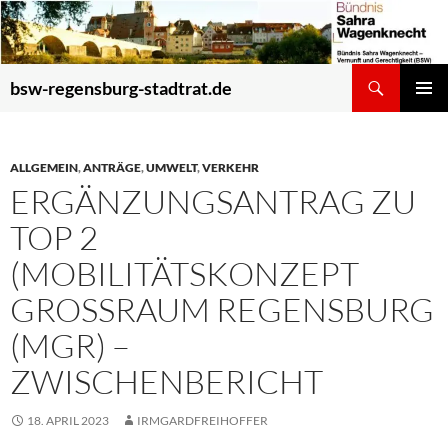
Zum
Inhalt
springen
Suchen
bsw-regensburg-stadtrat.de
PRIMÄR
MENÜ
ALLGEMEIN
,
ANTRÄGE
,
UMWELT
,
VERKEHR
ERGÄNZUNGSANTRAG ZU
TOP 2
(MOBILITÄTSKONZEPT
GROSSRAUM REGENSBURG (
MGR) – Z
WISCHENBERICHT
18. APRIL 2023
IRMGARDFREIHOFFER