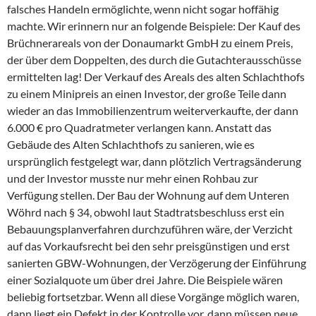
falsches Handeln ermöglichte, wenn nicht sogar hoffähig
machte. Wir erinnern nur an folgende Beispiele: Der Kauf des
Brüchnerareals von der Donaumarkt GmbH zu einem Preis,
der über dem Doppelten, des durch die Gutachterausschüsse
ermittelten lag! Der Verkauf des Areals des alten Schlachthofs
zu einem Minipreis an einen Investor, der große Teile dann
wieder an das Immobilienzentrum weiterverkaufte, der dann
6.000 € pro Quadratmeter verlangen kann. Anstatt das
Gebäude des Alten Schlachthofs zu sanieren, wie es
ursprünglich festgelegt war, dann plötzlich Vertragsänderung
und der Investor musste nur mehr einen Rohbau zur
Verfügung stellen. Der Bau der Wohnung auf dem Unteren
Wöhrd nach § 34, obwohl laut Stadtratsbeschluss erst ein
Bebauungsplanverfahren durchzuführen wäre, der Verzicht
auf das Vorkaufsrecht bei den sehr preisgünstigen und erst
sanierten GBW-Wohnungen, der Verzögerung der Einführung
einer Sozialquote um über drei Jahre. Die Beispiele wären
beliebig fortsetzbar. Wenn all diese Vorgänge möglich waren,
dann liegt ein Defekt in der Kontrolle vor, dann müssen neue