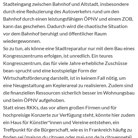
Stadteingang zwischen Bahnhof und Altstadt, insbesondere
durch eine Reduzierung des Autoverkehrs rund um den
Bahnhof durch einen leistungsfähigen ÖPNV und einem ZOB,
kann das geschehen. Dadurch wird die chaotische Situation
vor dem Bahnhof beruhigt und öffentlicher Raum
wiedergewonnen.
So zu tun, als könne eine Stadtreparatur nur mit dem Bau eines
Kongresszentrums erfolgen, ist unredlich. Ein teures
Kongresszentrum, das für viele Jahre erhebliche Zuschüsse
bean-sprucht und eine kostspielige Form der
Wirtschaftsförderung darstellt, ist in keinem Fall nötig, um
eine Neugestaltung am Keplerareal zu realisieren. Zudem sind
die finanziellen Ressourcen sicherlich besser im Wohnungsbau
und beim ÖPNV aufgehoben.
Statt eines RKKs, das vor allem großen Firmen und für
hochpreisige Konzerte zur Verfügung steht, könnte hier zudem
ein Haus für Künstler*innen und Vereine entstehen, ein
Treffpunkt für die Bürgerschaft, wie es in Frankreich häufig zu
finden sei (maison du citoyen oder mai-son de la citoyenneté).