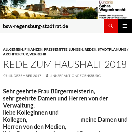
Zum
Inhalt
springen
Suchen
bsw-regensburg-stadtrat.de
PRIMÄR
MENÜ
ALLGEMEIN
,
FINANZEN
,
PRESSEMITTEILUNGEN
,
REDEN
,
STADTPLANUNG /
ARCHITEKTUR
,
VERKEHR
REDE ZUM HAUSHALT 2018
15. DEZEMBER 2017
LINKSFRAKTIONREGENSBURG
Sehr geehrte Frau Bürgermeisterin,
sehr geehrte Damen und Herren von der
Verwaltung,
liebe Kolleginnen und
Kollegen, meine Damen und
Herren von den Medien,