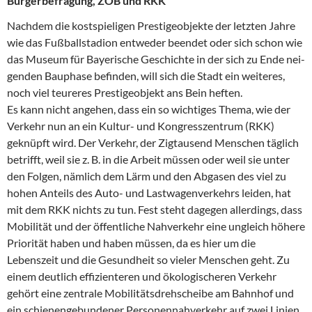
Bürgerbefragung, ZOB und RKK
Nachdem die kostspieligen Prestigeobjekte der letzten Jahre
wie das Fußballstadion entweder beendet oder sich schon wie
das Museum für Bayerische Geschichte in der sich zu Ende nei-
genden Bauphase befinden, will sich die Stadt ein weiteres,
noch viel teureres Prestigeobjekt ans Bein heften.
Es kann nicht angehen, dass ein so wichtiges Thema, wie der
Verkehr nun an ein Kultur- und Kongresszentrum (RKK)
geknüpft wird. Der Verkehr, der Zigtausend Menschen täglich
betrifft, weil sie z. B. in die Arbeit müssen oder weil sie unter
den Folgen, nämlich dem Lärm und den Abgasen des viel zu
hohen Anteils des Auto- und Lastwagenverkehrs leiden, hat
mit dem RKK nichts zu tun. Fest steht dagegen allerdings, dass
Mobilität und der öffentliche Nahverkehr eine ungleich höhere
Priorität haben und haben müssen, da es hier um die
Lebenszeit und die Gesundheit so vieler Menschen geht. Zu
einem deutlich effizienteren und ökologischeren Verkehr
gehört eine zentrale Mobilitätsdrehscheibe am Bahnhof und
ein schienengebundener Personennahverkehr auf zwei Linien,