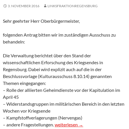
3. NOVEMBER 2016
LINKSFRAKTIONREGENSBURG
Sehr geehrter Herr Oberbürgermeister,
folgenden Antrag bitten wir im zuständigen Ausschuss zu
behandeln:
Die Verwaltung berichtet über den Stand der
wissenschaftlichen Erforschung des Kriegsendes in
Regensburg. Dabei wird explizit auch auf die in der
Beschlussvorlage (Kulturausschuss 8.10.14) genannten
Themen eingegangen:
– Rolle der alliierten Geheimdienste vor der Kapitulation im
April 45
– Widerstandsgruppen im militärischen Bereich in den letzten
Wochen vor Kriegsende
– Kampfstoffverlagerungen (Nervengas)
Antrag: Bericht über wissenschaftlic
– andere Fragestellungen.
weiterlesen
→