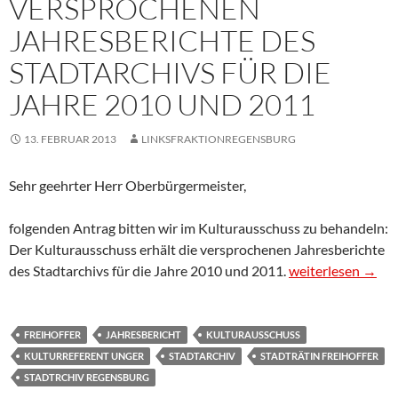
VERSPROCHENEN
JAHRESBERICHTE DES
STADTARCHIVS FÜR DIE
JAHRE 2010 UND 2011
13. FEBRUAR 2013
LINKSFRAKTIONREGENSBURG
Sehr geehrter Herr Oberbürgermeister,
folgenden Antrag bitten wir im Kulturausschuss zu behandeln:
Der Kulturausschuss erhält die versprochenen Jahresberichte
Antrag: Vorlegen 
des Stadtarchivs für die Jahre 2010 und 2011.
weiterlesen
→
FREIHOFFER
JAHRESBERICHT
KULTURAUSSCHUSS
KULTURREFERENT UNGER
STADTARCHIV
STADTRÄTIN FREIHOFFER
STADTRCHIV REGENSBURG