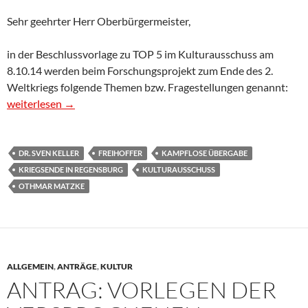
Sehr geehrter Herr Oberbürgermeister,
in der Beschlussvorlage zu TOP 5 im Kulturausschuss am
8.10.14 werden beim Forschungsprojekt zum Ende des 2.
Weltkriegs folgende Themen bzw. Fragestellungen genannt:
Regensburg im April 1945
weiterlesen
→
DR. SVEN KELLER
FREIHOFFER
KAMPFLOSE ÜBERGABE
KRIEGSENDE IN REGENSBURG
KULTURAUSSCHUSS
OTHMAR MATZKE
ALLGEMEIN
,
ANTRÄGE
,
KULTUR
ANTRAG: VORLEGEN DER