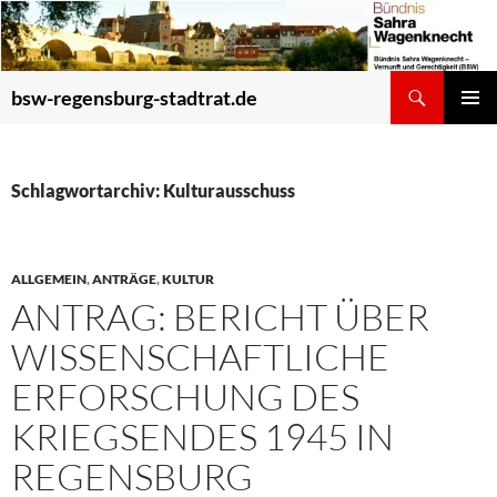
Zum
Inhalt
springen
Suchen
bsw-regensburg-stadtrat.de
PRIMÄR
MENÜ
Schlagwortarchiv: Kulturausschuss
ALLGEMEIN
,
ANTRÄGE
,
KULTUR
ANTRAG: BERICHT ÜBER
WISSENSCHAFTLICHE
ERFORSCHUNG DES
KRIEGSENDES 1945 IN
REGENSBURG